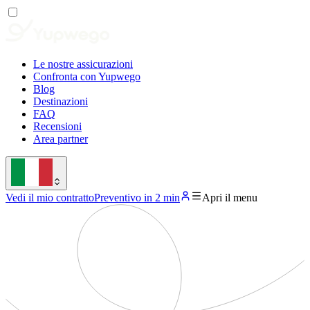
Le nostre assicurazioni
Confronta con Yupwego
Blog
Destinazioni
FAQ
Recensioni
Area partner
Vedi il mio contratto
Preventivo in 2 min
Apri il menu