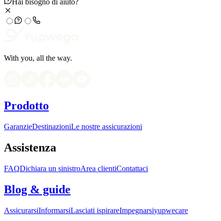
Hai bisogno di aiuto?
With you, all the way.
Prodotto
Garanzie
Destinazioni
Le nostre assicurazioni
Assistenza
FAQ
Dichiara un sinistro
Area clienti
Contattaci
Blog & guide
Assicurarsi
Informarsi
Lasciati ispirare
Impegnarsi
yupwecare