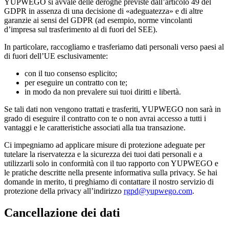
YUPWEGO si avvale delle deroghe previste dall’articolo 49 del
GDPR in assenza di una decisione di «adeguatezza» e di altre
garanzie ai sensi del GDPR (ad esempio, norme vincolanti
d’impresa sul trasferimento al di fuori del SEE).
In particolare, raccogliamo e trasferiamo dati personali verso paesi al
di fuori dell’UE esclusivamente:
con il tuo consenso esplicito;
per eseguire un contratto con te;
in modo da non prevalere sui tuoi diritti e libertà.
Se tali dati non vengono trattati e trasferiti, YUPWEGO non sarà in
grado di eseguire il contratto con te o non avrai accesso a tutti i
vantaggi e le caratteristiche associati alla tua transazione.
Ci impegniamo ad applicare misure di protezione adeguate per
tutelare la riservatezza e la sicurezza dei tuoi dati personali e a
utilizzarli solo in conformità con il tuo rapporto con YUPWEGO e
le pratiche descritte nella presente informativa sulla privacy. Se hai
domande in merito, ti preghiamo di contattare il nostro servizio di
protezione della privacy all’indirizzo
rgpd@yupwego.com
.
Cancellazione dei dati