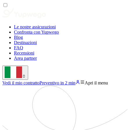
Le nostre assicurazioni
Confronta con Yupwego
Blog
Destinazioni
FAQ
Recensioni
Area partner
Vedi il mio contratto
Preventivo in 2 min
Apri il menu