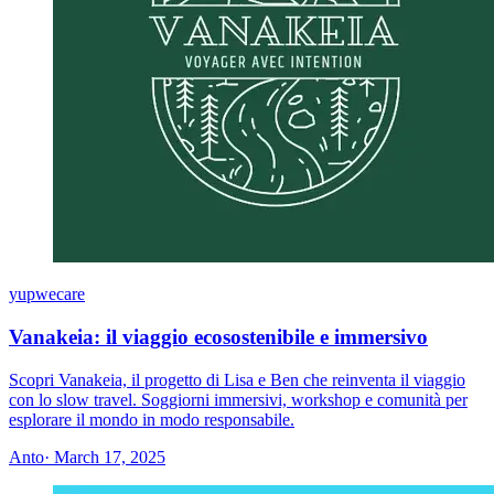
yupwecare
Vanakeia: il viaggio ecosostenibile e immersivo
Scopri Vanakeia, il progetto di Lisa e Ben che reinventa il viaggio
con lo slow travel. Soggiorni immersivi, workshop e comunità per
esplorare il mondo in modo responsabile.
Anto
· March 17, 2025