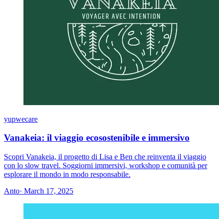
yupwecare
Vanakeia: il viaggio ecosostenibile e immersivo
Scopri Vanakeia, il progetto di Lisa e Ben che reinventa il viaggio
con lo slow travel. Soggiorni immersivi, workshop e comunità per
esplorare il mondo in modo responsabile.
Anto
· March 17, 2025