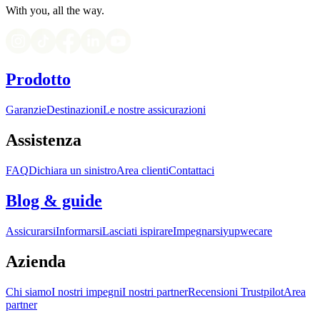
With you, all the way.
Prodotto
Garanzie
Destinazioni
Le nostre assicurazioni
Assistenza
FAQ
Dichiara un sinistro
Area clienti
Contattaci
Blog & guide
Assicurarsi
Informarsi
Lasciati ispirare
Impegnarsi
yupwecare
Azienda
Chi siamo
I nostri impegni
I nostri partner
Recensioni Trustpilot
Area
partner