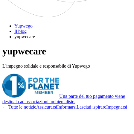
Yupwego
Il blog
yupwecare
yupwecare
L'impegno solidale e responsabile di Yupwego
Una parte del tuo pagamento viene
destinata ad associazioni ambientaliste.
← Tutte le notizie
Assicurarsi
Informarsi
Lasciati ispirare
Impegnarsi