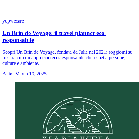
yupwecare
Un Brin de Voyage: il travel planner eco-
responsabile
Scopri Un Brin de Voyage, fondata da Julie nel 2021: soggiorni su
misura con un approccio eco-responsabile che rispetta persone,
culture e ambiente.
Anto
· March 19, 2025