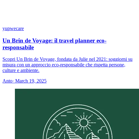
yupwecare
Un Brin de Voyage: il travel planner eco-
responsabile
Scopri Un Brin de Voyage, fondata da Julie nel 2021: soggiorni su
misura con un approccio eco-responsabile che rispetta persone,
culture e ambiente.
Anto
· March 19, 2025