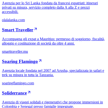
Agenzia per lo Sri Lanka fondata da francesi espatriati: itinerari
privati su misura, servizio completo dalla A alla Z e prezzi
accessibili.
olalalanka.com
Smart Traveller
Accompagna gli expat a Mauritius: permesso di soggiorno, fiscalità,
alloggio e costituzione di società da oltre 4 anni.
smarttraveller.mu
Soaring Flamingo
Agenzia locale fondata nel 2007 ad Arusha, specializzata in safari e
trek su misura in tutta la Tanzania.
soaringflamingo.com
Soliderrance
Agenzia di viaggi solidali e rigenerativi che propone immersioni in
Colombia e Senegal presso famiglie impegnate.