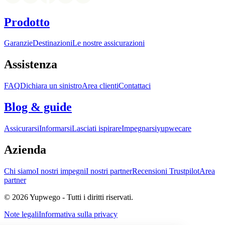
Prodotto
Garanzie
Destinazioni
Le nostre assicurazioni
Assistenza
FAQ
Dichiara un sinistro
Area clienti
Contattaci
Blog & guide
Assicurarsi
Informarsi
Lasciati ispirare
Impegnarsi
yupwecare
Azienda
Chi siamo
I nostri impegni
I nostri partner
Recensioni Trustpilot
Area
partner
© 2026 Yupwego - Tutti i diritti riservati.
Note legali
Informativa sulla privacy