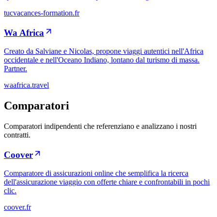
tucvacances-formation.fr
Wa Africa
Creato da Salviane e Nicolas, propone viaggi autentici nell'Africa
occidentale e nell'Oceano Indiano, lontano dal turismo di massa.
Partner.
waafrica.travel
Comparatori
Comparatori indipendenti che referenziano e analizzano i nostri
contratti.
Coover
Comparatore di assicurazioni online che semplifica la ricerca
dell'assicurazione viaggio con offerte chiare e confrontabili in pochi
clic.
coover.fr