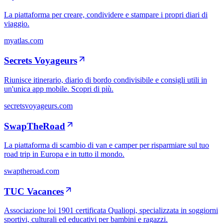
La piattaforma per creare, condividere e stampare i propri diari di
viaggio.
myatlas.com
Secrets Voyageurs
Riunisce itinerario, diario di bordo condivisibile e consigli utili in
un'unica app mobile. Scopri di più.
secretsvoyageurs.com
SwapTheRoad
La piattaforma di scambio di van e camper per risparmiare sul tuo
road trip in Europa e in tutto il mondo.
swaptheroad.com
TUC Vacances
Associazione loi 1901 certificata Qualiopi, specializzata in soggiorni
sportivi, culturali ed educativi per bambini e ragazzi.