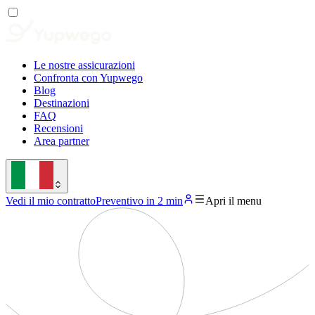
Le nostre assicurazioni
Confronta con Yupwego
Blog
Destinazioni
FAQ
Recensioni
Area partner
Vedi il mio contratto
Preventivo in 2 min
Apri il menu