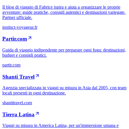
Il blog di viaggio di Fabrice ispira e aiuta a organizzare le proprie
avventure: guide pratiche, consigli autentici e destinazioni variegate.
Partner ufficiale.
instinct-voyageur.fr
Partir.com
Guida di viaggio indipendente per preparare ogni fuga: destinazioni,
budget e consigli pratici.
partir.com
Shanti Travel
Agenzia specializzata in viaggi su misura in Asia dal 2005, con team
locali presenti in ogni destinazione.
shantitravel.com
Tierra Latina
Viaggi su misura in America Latina, per un'immersione umana e