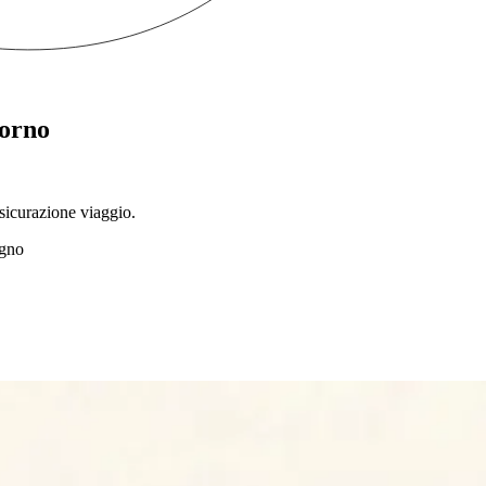
iorno
sicurazione viaggio.
egno