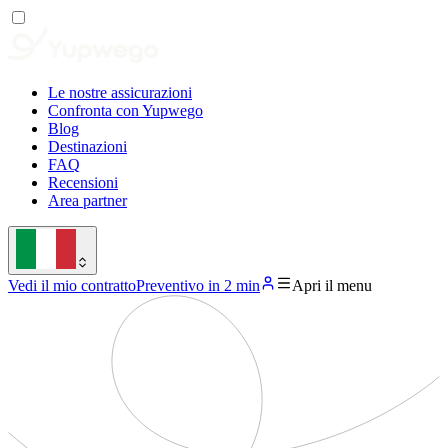
Le nostre assicurazioni
Confronta con Yupwego
Blog
Destinazioni
FAQ
Recensioni
Area partner
Vedi il mio contratto
Preventivo in 2 min
Apri il menu