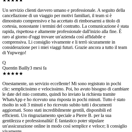
★★★★★
Un servizio clienti davvero umano e professionale. A seguito della
cancellazione di un viaggio per motivi familiari, il team si è
dimostrato comprensivo e ha accettato di rimborsarmi a titolo di
cortesia, nonostante i termini del contratto. La comunicazione è stata
rapida, rispettosa e altamente professionale dall'inizio alla fine. È
raro al giorno d'oggi trovare un'azienda così affidabile e
comprensiva. Li consiglio vivamente e li terrò sicuramente in
considerazione per i miei viaggi futuri. Grazie ancora a tutto il team
di Yupwego!
Q
Quentin Bailly
3 mesi fa
★★★★★
Onestamente, un servizio eccellente! Mi sono registrato in pochi
clic: semplicissimo e velocissimo. Poi, ho avuto bisogno di cambiare
le date del mio contratto, quindi ho inviato la richiesta tramite
WhatsApp e ho ricevuto una risposta in pochi minuti. Tutto è stato
risolto in soli 3 minuti e ho ricevuto subito tutti i documenti
aggiornati. Sono stati incredibilmente gentili, disponibili ed
efficienti. Un ringraziamento speciale a Pierre B. per la sua
gentilezza e professionalità! È fantastico poter stipulare
un'assicurazione online in modo così semplice e veloce; li consiglio
vivamente.