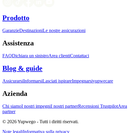
Prodotto
Garanzie
Destinazioni
Le nostre assicurazioni
Assistenza
FAQ
Dichiara un sinistro
Area clienti
Contattaci
Blog & guide
Assicurarsi
Informarsi
Lasciati ispirare
Impegnarsi
yupwecare
Azienda
Chi siamo
I nostri impegni
I nostri partner
Recensioni Trustpilot
Area
partner
© 2026 Yupwego - Tutti i diritti riservati.
Note legali
Informativa sulla privacy