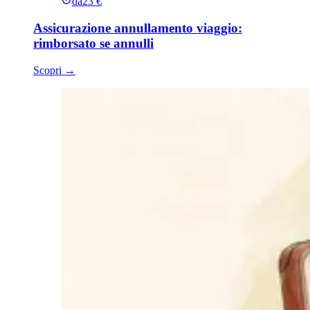
da
23 €
Assicurazione annullamento viaggio:
rimborsato se annulli
Scopri
→