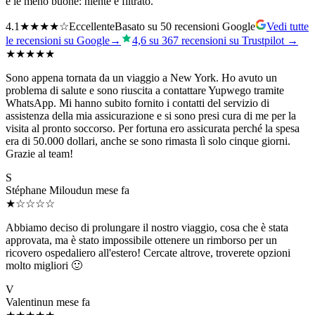
e le meno buone: niente è filtrato.
4.1
★★★★☆
Eccellente
Basato su 50 recensioni Google
Vedi tutte
le recensioni su Google→
4,6 su 367 recensioni su Trustpilot →
★★★★★
Sono appena tornata da un viaggio a New York. Ho avuto un
problema di salute e sono riuscita a contattare Yupwego tramite
WhatsApp. Mi hanno subito fornito i contatti del servizio di
assistenza della mia assicurazione e si sono presi cura di me per la
visita al pronto soccorso. Per fortuna ero assicurata perché la spesa
era di 50.000 dollari, anche se sono rimasta lì solo cinque giorni.
Grazie al team!
S
Stéphane Miloud
un mese fa
★☆☆☆☆
Abbiamo deciso di prolungare il nostro viaggio, cosa che è stata
approvata, ma è stato impossibile ottenere un rimborso per un
ricovero ospedaliero all'estero! Cercate altrove, troverete opzioni
molto migliori 🙂
V
Valentin
un mese fa