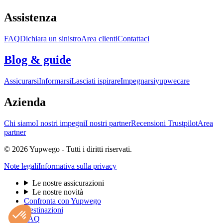
Assistenza
FAQ
Dichiara un sinistro
Area clienti
Contattaci
Blog & guide
Assicurarsi
Informarsi
Lasciati ispirare
Impegnarsi
yupwecare
Azienda
Chi siamo
I nostri impegni
I nostri partner
Recensioni Trustpilot
Area
partner
© 2026 Yupwego - Tutti i diritti riservati.
Note legali
Informativa sulla privacy
Le nostre assicurazioni
Le nostre novità
Confronta con Yupwego
Destinazioni
FAQ