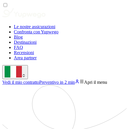
Le nostre assicurazioni
Confronta con Yupwego
Blog
Destinazioni
FAQ
Recensioni
Area partner
Vedi il mio contratto
Preventivo in 2 min
Apri il menu