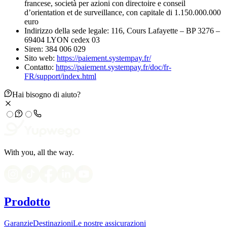
francese, società per azioni con directoire e conseil
d’orientation et de surveillance, con capitale di 1.150.000.000
euro
Indirizzo della sede legale: 116, Cours Lafayette – BP 3276 –
69404 LYON cedex 03
Siren: 384 006 029
Sito web:
https://paiement.systempay.fr/
Contatto:
https://paiement.systempay.fr/doc/fr-
FR/support/index.html
Hai bisogno di aiuto?
With you, all the way.
Prodotto
Garanzie
Destinazioni
Le nostre assicurazioni