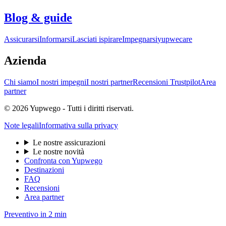
Blog & guide
Assicurarsi
Informarsi
Lasciati ispirare
Impegnarsi
yupwecare
Azienda
Chi siamo
I nostri impegni
I nostri partner
Recensioni Trustpilot
Area
partner
© 2026 Yupwego - Tutti i diritti riservati.
Note legali
Informativa sulla privacy
Le nostre assicurazioni
Le nostre novità
Confronta con Yupwego
Destinazioni
FAQ
Recensioni
Area partner
Preventivo in 2 min