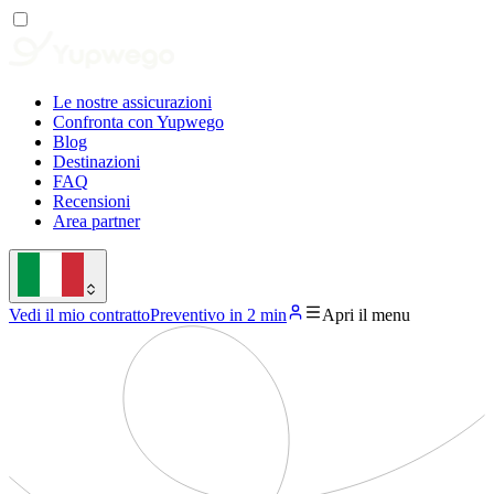
Le nostre assicurazioni
Confronta con Yupwego
Blog
Destinazioni
FAQ
Recensioni
Area partner
Vedi il mio contratto
Preventivo in 2 min
Apri il menu