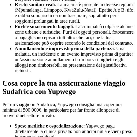
Rischi sanitari reali
: La malaria è presente in diverse regioni
(Mpumalanga, Limpopo, KwaZulu-Natal). Epatite A e B, tifo
e rabbia sono rischi da non trascurare, soprattutto per i
soggiorni prolungati in aree rurali.
Furti e smarrimento bagagli
: La criminalità colpisce alcune
zone urbane e turistiche. Furti di oggetti personali, fotocamere
o bagagli sono episodi tutt’altro che rari, che la tua
assicurazione può coprire secondo le condizioni del contratto.
Annullamento e imprevisti prima della partenza
: Una
malattia, un incidente o un evento imprevisto prima di partire:
un’assicurazione annullamento ti rimborsa i biglietti e gli
alloggi non rimborsabili, su presentazione dei giustificativi
richiesti.
Cosa copre la tua assicurazione viaggio
Sudafrica con Yupwego
Per un viaggio in Sudafrica, Yupwego consiglia una copertura
minima di 500 000€, in particolare per far fronte alle spese di
ricovero nel settore privato.
Spese mediche e ospedalizzazione
: Yupwego paga
direttamente la clinica privata: non anticipi nulla e vieni preso
in carico senza ritardi.