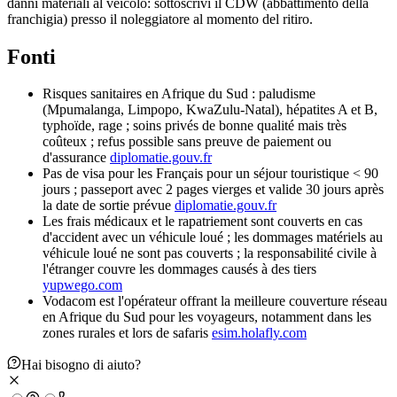
danni materiali al veicolo: sottoscrivi il CDW (abbattimento della
franchigia) presso il noleggiatore al momento del ritiro.
Fonti
Risques sanitaires en Afrique du Sud : paludisme
(Mpumalanga, Limpopo, KwaZulu-Natal), hépatites A et B,
typhoïde, rage ; soins privés de bonne qualité mais très
coûteux ; refus possible sans preuve de paiement ou
d'assurance
diplomatie.gouv.fr
Pas de visa pour les Français pour un séjour touristique < 90
jours ; passeport avec 2 pages vierges et valide 30 jours après
la date de sortie prévue
diplomatie.gouv.fr
Les frais médicaux et le rapatriement sont couverts en cas
d'accident avec un véhicule loué ; les dommages matériels au
véhicule loué ne sont pas couverts ; la responsabilité civile à
l'étranger couvre les dommages causés à des tiers
yupwego.com
Vodacom est l'opérateur offrant la meilleure couverture réseau
en Afrique du Sud pour les voyageurs, notamment dans les
zones rurales et lors de safaris
esim.holafly.com
Hai bisogno di aiuto?