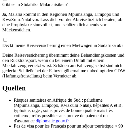
Gibt es in Südafrika Malariarisiken?
Ja, Malaria kommt in den Regionen Mpumalanga, Limpopo und
KwaZulu-Natal vor. Lass dich vor der Abreise ärztlich beraten, ob
eine Prophylaxe sinnvoll ist, und schütze dich abends vor
Mückenstichen.
Deckt meine Reiseversicherung einen Mietwagen in Südafrika ab?
Deine Reiseversicherung übernimmt deine Behandlungskosten und
den Rücktransport, wenn du bei einem Unfall mit einem
Mietfahrzeug verletzt wirst. Schäden am Fahrzeug selbst sind nicht
gedeckt: Schließe bei der Fahrzeugübernahme unbedingt den CDW
(Haftungsfreistellung) beim Vermieter ab.
Quellen
Risques sanitaires en Afrique du Sud : paludisme
(Mpumalanga, Limpopo, KwaZulu-Natal), hépatites A et B,
typhoïde, rage ; soins privés de bonne qualité mais très
coûteux ; refus possible sans preuve de paiement ou
d'assurance
diplomatie.gouv.fr
Pas de visa pour les Français pour un séjour touristique < 90