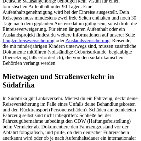
Deutsche Staatsangehörige benötigen kein Visum für einen
touristischen Aufenthalt unter 90 Tagen: Eine
Aufenthaltsgenehmigung wird bei der Einreise ausgestellt. Dein
Reisepass muss mindestens zwei freie Seiten enthalten und noch 30
Tage nach dem geplanten Ausreisedatum gültig sein, sonst droht die
Einreiseverweigerung. Für einen längeren Aufenthalt oder ein
Auslandsprojekt findest du weitere Informationen auf unserer Seite
Langzeitreiseversicherung
oder
Auslandsversicherung
. Reisende,
die mit minderjährigen Kindern unterwegs sind, müssen zusätzliche
Dokumente mitführen (vollständige Geburtsurkunde, beglaubigte
Übersetzung falls erforderlich), die von den südafrikanischen
Behörden verlangt werden.
Mietwagen und Straßenverkehr in
Südafrika
In Südafrika gilt Linksverkehr. Mietest du ein Fahrzeug, deckt deine
Reiseversicherung im Falle eines Unfalls deine Behandlungskosten
und den Rücktransport (Personenschäden). Schäden am gemieteten
Fahrzeug selbst sind nicht inbegriffen: Schließe bei der
Fahrzeugübernahme unbedingt den CDW (Haftungsfreistellung)
beim Vermieter ab. Dokumentiere den Fahrzeugzustand vor der
Abfahrt fotografisch, und prüfe, ob dein deutscher Führerschein
anerkannt wird oder ob je nach Aufenthaltsdauer ein internationaler