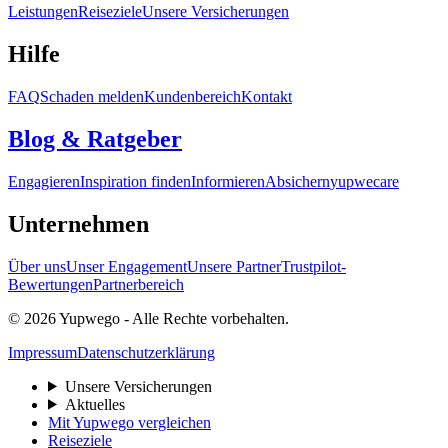
Leistungen
Reiseziele
Unsere Versicherungen
Hilfe
FAQ
Schaden melden
Kundenbereich
Kontakt
Blog & Ratgeber
Engagieren
Inspiration finden
Informieren
Absichern
yupwecare
Unternehmen
Über uns
Unser Engagement
Unsere Partner
Trustpilot-
Bewertungen
Partnerbereich
© 2026 Yupwego - Alle Rechte vorbehalten.
Impressum
Datenschutzerklärung
Unsere Versicherungen
Aktuelles
Mit Yupwego vergleichen
Reiseziele