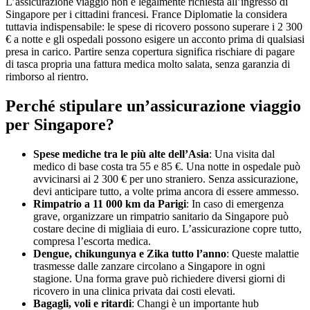
L’assicurazione viaggio non è legalmente richiesta all’ingresso di
Singapore per i cittadini francesi. France Diplomatie la considera
tuttavia indispensabile: le spese di ricovero possono superare i 2 300
€ a notte e gli ospedali possono esigere un acconto prima di qualsiasi
presa in carico. Partire senza copertura significa rischiare di pagare
di tasca propria una fattura medica molto salata, senza garanzia di
rimborso al rientro.
Perché stipulare un’assicurazione viaggio
per Singapore?
Spese mediche tra le più alte dell’Asia
: Una visita dal
medico di base costa tra 55 e 85 €. Una notte in ospedale può
avvicinarsi ai 2 300 € per uno straniero. Senza assicurazione,
devi anticipare tutto, a volte prima ancora di essere ammesso.
Rimpatrio a 11 000 km da Parigi
: In caso di emergenza
grave, organizzare un rimpatrio sanitario da Singapore può
costare decine di migliaia di euro. L’assicurazione copre tutto,
compresa l’escorta medica.
Dengue, chikungunya e Zika tutto l’anno
: Queste malattie
trasmesse dalle zanzare circolano a Singapore in ogni
stagione. Una forma grave può richiedere diversi giorni di
ricovero in una clinica privata dai costi elevati.
Bagagli, voli e ritardi
: Changi è un importante hub