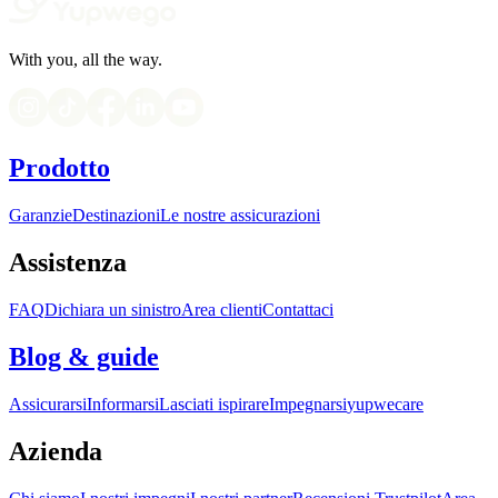
With you, all the way.
Prodotto
Garanzie
Destinazioni
Le nostre assicurazioni
Assistenza
FAQ
Dichiara un sinistro
Area clienti
Contattaci
Blog & guide
Assicurarsi
Informarsi
Lasciati ispirare
Impegnarsi
yupwecare
Azienda