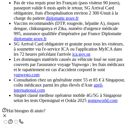
Pas de visa requis pour les Français (pass visiteur 90 jours),
passeport valide 6 mois après le retour, SG Arrival Card
obligatoire, frais d'hospitalisation environ 2 300 €/nuit à la
charge du patient
diplomatie.gouv.fr
Vaccins recommandés (DTP, rougeole, hépatite A), risques
dengue, chikungunya et Zika, numéro d'urgence médicale
995, assurance qualifiée d'impérative par France Diplomatie
diplomatie.gouv.fr
SG Arrival Card obligatoire et gratuite pour tous les visiteurs,
à soumettre via l'e-service ICA ou l'application MyICA dans
les 72 heures précédant l'arrivée
ica.gov.sg
Les dommages matériels causés au véhicule loué ne sont pas
couverts par l'assurance voyage Yupwego ; les frais médicaux
et le rapatriement en cas d'accident corporel le sont
yupwego.com
Consultation chez un généraliste entre 55 et 85 € à Singapour,
coûts médicaux parmi les plus élevés d'Asie
april-
international.com
Singtel classé meilleur opérateur mobile 4G/5G à Singapour
selon les tests Opensignal et Ookla 2025
gomoworld.com
Hai bisogno di aiuto?