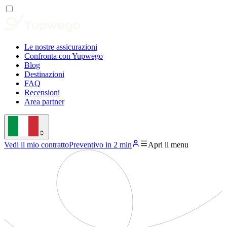
Le nostre assicurazioni
Confronta con Yupwego
Blog
Destinazioni
FAQ
Recensioni
Area partner
Vedi il mio contratto
Preventivo in 2 min
Apri il menu