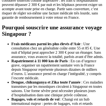
considère toutefois comme impérative : les frais d’hospitalisation
peuvent dépasser 2 300 € par nuit et les hôpitaux peuvent exiger un
acompte avant toute prise en charge. Partir sans couverture, c’est
risquer de régler soi-même une facture médicale très lourde, sans
garantie de remboursement à votre retour en France.
Pourquoi souscrire une assurance voyage
Singapour ?
Frais médicaux parmi les plus élevés d’Asie
: Une
consultation chez un généraliste coûte entre 55 et 85 €. Une
nuit d’hôpital peut approcher 2 300 € pour un étranger. Sans
assurance, vous avancez la totalité, parfois avant d’être admis.
Rapatriement à 11 000 km de Paris
: En cas d’urgence
grave, organiser un rapatriement sanitaire vers la France
depuis Singapour représente plusieurs dizaines de milliers
d’euros. L’assurance prend en charge l’intégralité, y compris
l’escorte médicale.
Dengue, chikungunya et Zika toute l’année
: Ces maladies
transmises par les moustiques circulent à Singapour en toutes
saisons. Une forme sévère peut nécessiter plusieurs jours
d’hospitalisation dans une clinique privée coûteuse.
Bagages, vols et retards de vol
: Changi est un hub
international majeur : pertes de bagages, vols et retards