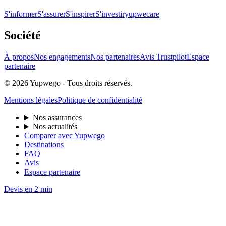
S'informer
S'assurer
S'inspirer
S'investir
yupwecare
Société
À propos
Nos engagements
Nos partenaires
Avis Trustpilot
Espace
partenaire
© 2026 Yupwego - Tous droits réservés.
Mentions légales
Politique de confidentialité
Nos assurances
Nos actualités
Comparer avec Yupwego
Destinations
FAQ
Avis
Espace partenaire
Devis en 2 min