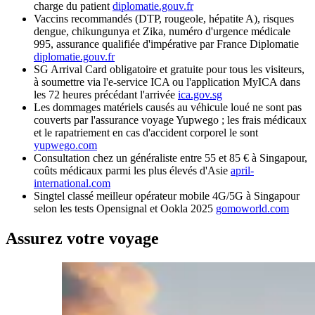
charge du patient
diplomatie.gouv.fr
Vaccins recommandés (DTP, rougeole, hépatite A), risques
dengue, chikungunya et Zika, numéro d'urgence médicale
995, assurance qualifiée d'impérative par France Diplomatie
diplomatie.gouv.fr
SG Arrival Card obligatoire et gratuite pour tous les visiteurs,
à soumettre via l'e-service ICA ou l'application MyICA dans
les 72 heures précédant l'arrivée
ica.gov.sg
Les dommages matériels causés au véhicule loué ne sont pas
couverts par l'assurance voyage Yupwego ; les frais médicaux
et le rapatriement en cas d'accident corporel le sont
yupwego.com
Consultation chez un généraliste entre 55 et 85 € à Singapour,
coûts médicaux parmi les plus élevés d'Asie
april-
international.com
Singtel classé meilleur opérateur mobile 4G/5G à Singapour
selon les tests Opensignal et Ookla 2025
gomoworld.com
Assurez votre voyage