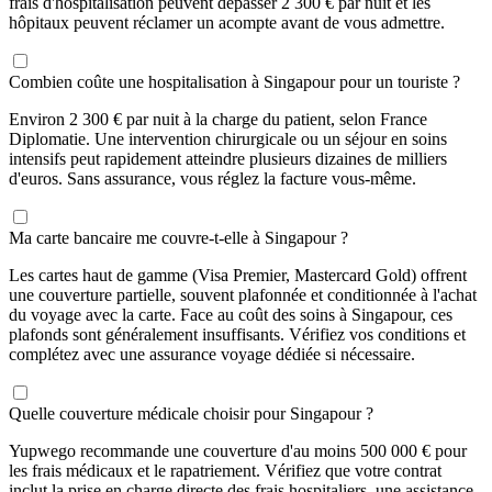
frais d'hospitalisation peuvent dépasser 2 300 € par nuit et les
hôpitaux peuvent réclamer un acompte avant de vous admettre.
Combien coûte une hospitalisation à Singapour pour un touriste ?
Environ 2 300 € par nuit à la charge du patient, selon France
Diplomatie. Une intervention chirurgicale ou un séjour en soins
intensifs peut rapidement atteindre plusieurs dizaines de milliers
d'euros. Sans assurance, vous réglez la facture vous-même.
Ma carte bancaire me couvre-t-elle à Singapour ?
Les cartes haut de gamme (Visa Premier, Mastercard Gold) offrent
une couverture partielle, souvent plafonnée et conditionnée à l'achat
du voyage avec la carte. Face au coût des soins à Singapour, ces
plafonds sont généralement insuffisants. Vérifiez vos conditions et
complétez avec une assurance voyage dédiée si nécessaire.
Quelle couverture médicale choisir pour Singapour ?
Yupwego recommande une couverture d'au moins 500 000 € pour
les frais médicaux et le rapatriement. Vérifiez que votre contrat
inclut la prise en charge directe des frais hospitaliers, une assistance