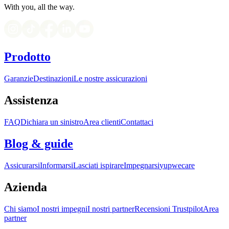
With you, all the way.
Prodotto
Garanzie
Destinazioni
Le nostre assicurazioni
Assistenza
FAQ
Dichiara un sinistro
Area clienti
Contattaci
Blog & guide
Assicurarsi
Informarsi
Lasciati ispirare
Impegnarsi
yupwecare
Azienda
Chi siamo
I nostri impegni
I nostri partner
Recensioni Trustpilot
Area
partner