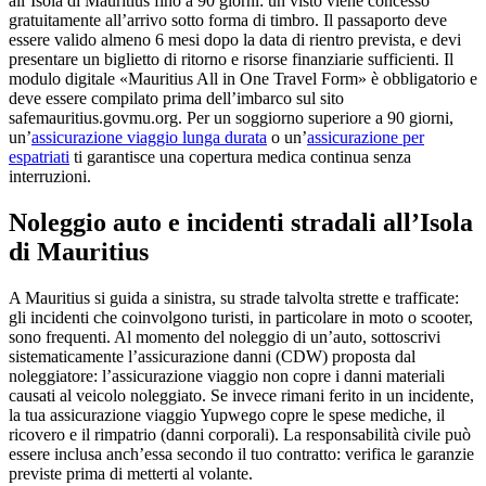
all’Isola di Mauritius fino a 90 giorni: un visto viene concesso
gratuitamente all’arrivo sotto forma di timbro. Il passaporto deve
essere valido almeno 6 mesi dopo la data di rientro prevista, e devi
presentare un biglietto di ritorno e risorse finanziarie sufficienti. Il
modulo digitale «Mauritius All in One Travel Form» è obbligatorio e
deve essere compilato prima dell’imbarco sul sito
safemauritius.govmu.org. Per un soggiorno superiore a 90 giorni,
un’
assicurazione viaggio lunga durata
o un’
assicurazione per
espatriati
ti garantisce una copertura medica continua senza
interruzioni.
Noleggio auto e incidenti stradali all’Isola
di Mauritius
A Mauritius si guida a sinistra, su strade talvolta strette e trafficate:
gli incidenti che coinvolgono turisti, in particolare in moto o scooter,
sono frequenti. Al momento del noleggio di un’auto, sottoscrivi
sistematicamente l’assicurazione danni (CDW) proposta dal
noleggiatore: l’assicurazione viaggio non copre i danni materiali
causati al veicolo noleggiato. Se invece rimani ferito in un incidente,
la tua assicurazione viaggio Yupwego copre le spese mediche, il
ricovero e il rimpatrio (danni corporali). La responsabilità civile può
essere inclusa anch’essa secondo il tuo contratto: verifica le garanzie
previste prima di metterti al volante.