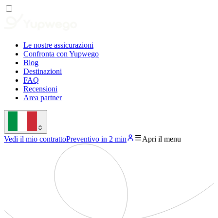
Le nostre assicurazioni
Confronta con Yupwego
Blog
Destinazioni
FAQ
Recensioni
Area partner
Vedi il mio contratto
Preventivo in 2 min
Apri il menu