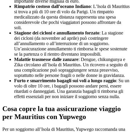
importante diverse migliaia di euro.
Rimpatrio costoso dall’oceano Indiano
: L’Isola di Mauritius
si trova a più di 10 ore di volo da Parigi. Un rimpatrio
medicalizzato da questa distanza rappresenta una spesa
considerevole che pochi viaggiatori possono affrontare da
soli.
Stagione dei cicloni e annullamento forzato
: La stagione
dei cicloni (da novembre ad aprile) può costringere
all’annullamento o all’interruzione di un soggiorno.
Un’assicurazione annullamento ti rimborsa le spese sostenute
se la partenza o il rientro diventano impossibili.
Malattie trasmesse dalle zanzare
: Dengue, chikungunya e
Zika circolano all’Isola di Mauritius. Un ricovero a seguito di
una complicazione può sopraggiungere senza preavviso,
soprattutto nelle persone fragili o nelle donne in gravidanza.
Furto e smarrimento bagagli sui voli a lungo raggio
: Su un
volo di oltre 10 ore, i bagagli possono andare persi, essere
ritardati o danneggiati. Una garanzia bagagli ti rimborsa gli
effetti essenziali per non iniziare il soggiorno senza nulla.
Cosa copre la tua assicurazione viaggio
per Mauritius con Yupwego
Per un soggiorno all’Isola di Mauritius, Yupwego raccomanda una