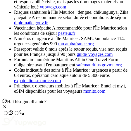
et responsabilité civile, mais pas les dommages matériels au
véhicule loué
yupwego.com
Risques sanitaires à l'Île Maurice : dengue, chikungunya, Zika
; hépatite A recommandée selon durée et conditions de séjour
diplomatie.gouv.fr
Vaccination hépatite A recommandée pour l'Île Maurice selon
les conditions de séjour
pasteur.fr
Numéros d'urgence à l'Île Maurice : SAMU/ambulance 114,
urgences générales 999
mu.ambafrance.org
Passeport valide 6 mois après le retour requis, visa non requis
pour les Français jusqu'à 90 jours
guide-voyages.com
Formulaire numérique Mauritius All in One Travel Form
obligatoire avant l'embarquement
safemauritius.govmu.org
Coûts indicatifs des soins à l'Île Maurice : urgences à partir de
68 euros, opération cardiaque autour de 5 300 euros
expatriation-maurice.com
Principaux opérateurs mobiles à l'Île Maurice : Emtel et my.t,
eSIM disponibles pour les voyageurs
monito.com
Hai bisogno di aiuto?