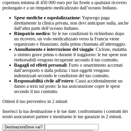
copertura minima di 450 000 euro per far fronte a qualsiasi ricovero
prolungato e a un rimpatrio medicalizzato dall’oceano Indiano.
Spese mediche e ospedalizzazione
: Yupwego paga
direttamente la clinica privata, non devi anticipare nulla, anche
dall’altra parte dell’oceano Indiano.
Rimpatrio medico
: Se le tue condizioni lo richiedono dopo
un ricovero, un volo medicalizzato verso la Francia viene
organizzato e finanziato, dalla prima chiamata all’atterraggio.
Annullamento e interruzione del viaggio
: Ciclone, malattia
o sinistro grave prima o durante il soggiorno: le tue spese non
rimborsabili vengono recuperate secondo il tuo contratto.
Bagagli ed effetti personali
: Furto o smarrimento accertati
dall’aeroporto o dalla polizia: i tuoi oggetti vengono
indennizzati secondo le condizioni del tuo contratto.
Responsabilità civile all’estero
: Causi accidentalmente un
danno a terzi sul posto: la tua assicurazione copre le spese
secondo il tuo contratto.
Ottieni il tuo preventivo in 2 minuti
Inserisci la tua destinazione e le tue date: confrontiamo i contratti dei
nostri assicuratori partner e mostriamo le tue garanzie in 2 minuti.
Destinazioni
Dove vai?