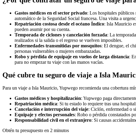
¿Por qué contratar un seguro de viaje par
Gastos médicos en el sector privado
: Los hospitales públicos 
automático de la Seguridad Social francesa. Una visita a urgenci
Repatriación costosa desde el océano Índico
: Isla Mauricio 
pueden asumir por su cuenta.
Temporada de ciclones y cancelación forzada
: La temporada 
realizados si la salida o el regreso se vuelven imposibles.
Enfermedades transmitidas por mosquitos
: El dengue, el c
personas vulnerables o mujeres embarazadas.
Robo y pérdida de equipaje en vuelos de larga distancia
: E
para no empezar tu viaje con las manos vacías.
Qué cubre tu seguro de viaje a Isla Mauri
Para un viaje a Isla Mauricio, Yupwego recomienda una cobertura míni
Gastos médicos y hospitalización
: Yupwego paga directamente 
Repatriación médica
: Si tu estado lo requiere tras una hospit
Cancelación e interrupción del viaje
: Ciclón, enfermedad o si
Equipaje y efectos personales
: Robo o pérdida constatados por
Responsabilidad civil en el extranjero
: Si causas accidentalm
Obtén tu presupuesto en 2 minutos