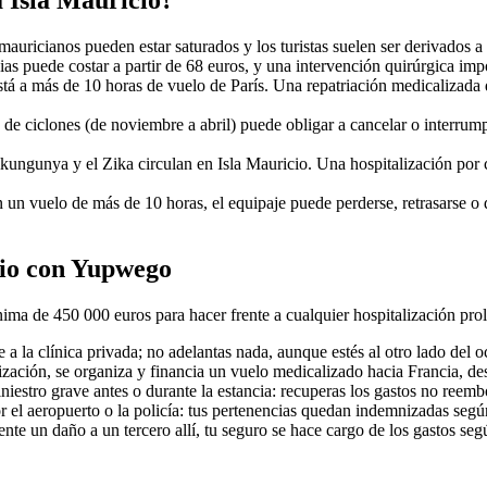
a Isla Mauricio?
mauricianos pueden estar saturados y los turistas suelen ser derivados a
as puede costar a partir de 68 euros, y una intervención quirúrgica imp
está a más de 10 horas de vuelo de París. Una repatriación medicalizada
de ciclones (de noviembre a abril) puede obligar a cancelar o interrum
hikungunya y el Zika circulan en Isla Mauricio. Una hospitalización por
n un vuelo de más de 10 horas, el equipaje puede perderse, retrasarse o 
cio con Yupwego
ma de 450 000 euros para hacer frente a cualquier hospitalización pro
a la clínica privada; no adelantas nada, aunque estés al otro lado del 
alización, se organiza y financia un vuelo medicalizado hacia Francia, des
niestro grave antes o durante la estancia: recuperas los gastos no reemb
 el aeropuerto o la policía: tus pertenencias quedan indemnizadas según
ente un daño a un tercero allí, tu seguro se hace cargo de los gastos seg