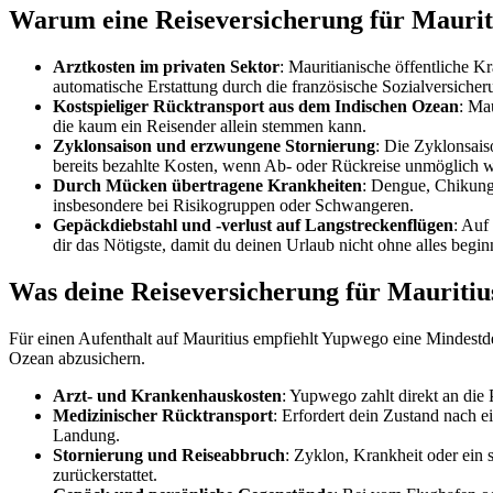
Warum eine Reiseversicherung für Maurit
Arztkosten im privaten Sektor
: Mauritianische öffentliche K
automatische Erstattung durch die französische Sozialversiche
Kostspieliger Rücktransport aus dem Indischen Ozean
: Ma
die kaum ein Reisender allein stemmen kann.
Zyklonsaison und erzwungene Stornierung
: Die Zyklonsais
bereits bezahlte Kosten, wenn Ab- oder Rückreise unmöglich 
Durch Mücken übertragene Krankheiten
: Dengue, Chikung
insbesondere bei Risikogruppen oder Schwangeren.
Gepäckdiebstahl und -verlust auf Langstreckenflügen
: Auf
dir das Nötigste, damit du deinen Urlaub nicht ohne alles begi
Was deine Reiseversicherung für Mauriti
Für einen Aufenthalt auf Mauritius empfiehlt Yupwego eine Mindes
Ozean abzusichern.
Arzt- und Krankenhauskosten
: Yupwego zahlt direkt an die
Medizinischer Rücktransport
: Erfordert dein Zustand nach 
Landung.
Stornierung und Reiseabbruch
: Zyklon, Krankheit oder ein
zurückerstattet.