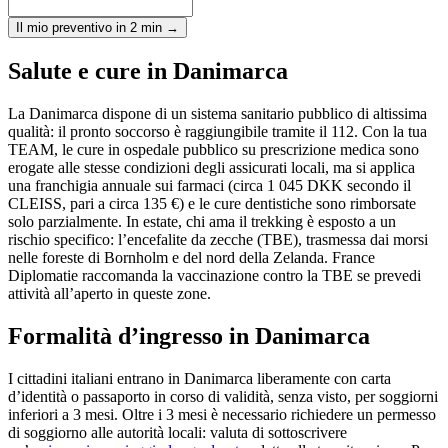
Il mio preventivo in 2 min →
Salute e cure in Danimarca
La Danimarca dispone di un sistema sanitario pubblico di altissima
qualità: il pronto soccorso è raggiungibile tramite il 112. Con la tua
TEAM, le cure in ospedale pubblico su prescrizione medica sono
erogate alle stesse condizioni degli assicurati locali, ma si applica
una franchigia annuale sui farmaci (circa 1 045 DKK secondo il
CLEISS, pari a circa 135 €) e le cure dentistiche sono rimborsate
solo parzialmente. In estate, chi ama il trekking è esposto a un
rischio specifico: l’encefalite da zecche (TBE), trasmessa dai morsi
nelle foreste di Bornholm e del nord della Zelanda. France
Diplomatie raccomanda la vaccinazione contro la TBE se prevedi
attività all’aperto in queste zone.
Formalità d’ingresso in Danimarca
I cittadini italiani entrano in Danimarca liberamente con carta
d’identità o passaporto in corso di validità, senza visto, per soggiorni
inferiori a 3 mesi. Oltre i 3 mesi è necessario richiedere un permesso
di soggiorno alle autorità locali: valuta di sottoscrivere