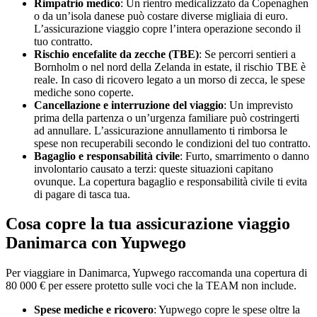
Rimpatrio medico
: Un rientro medicalizzato da Copenaghen
o da un’isola danese può costare diverse migliaia di euro.
L’assicurazione viaggio copre l’intera operazione secondo il
tuo contratto.
Rischio encefalite da zecche (TBE)
: Se percorri sentieri a
Bornholm o nel nord della Zelanda in estate, il rischio TBE è
reale. In caso di ricovero legato a un morso di zecca, le spese
mediche sono coperte.
Cancellazione e interruzione del viaggio
: Un imprevisto
prima della partenza o un’urgenza familiare può costringerti
ad annullare. L’assicurazione annullamento ti rimborsa le
spese non recuperabili secondo le condizioni del tuo contratto.
Bagaglio e responsabilità civile
: Furto, smarrimento o danno
involontario causato a terzi: queste situazioni capitano
ovunque. La copertura bagaglio e responsabilità civile ti evita
di pagare di tasca tua.
Cosa copre la tua assicurazione viaggio
Danimarca con Yupwego
Per viaggiare in Danimarca, Yupwego raccomanda una copertura di
80 000 € per essere protetto sulle voci che la TEAM non include.
Spese mediche e ricovero
: Yupwego copre le spese oltre la