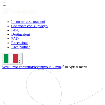
Le nostre assicurazioni
Confronta con Yupwego
Blog
Destinazioni
FAQ
Recensioni
Area partner
Vedi il mio contratto
Preventivo in 2 min
Apri il menu