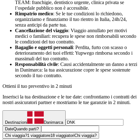
TEAM: franchigie, dentistico urgente, clinica privata se
l’ospedale pubblico non è accessibile.
Rimpatrio medico
: Se le tue condizioni lo richiedono,
organizziamo e finanziamo il tuo rientro in Italia, 24h/24,
senza anticipi da parte tua.
Cancellazione del viaggio
: Viaggio annullato per motivi
medici o familiari: recupera le spese non rimborsabili secondo
le condizioni del tuo contratto.
Bagaglio e oggetti personali
: Perdita, furto con scasso o
deterioramento dei tuoi effetti: Yupwego rimborsa secondo i
massimali del tuo contratto.
Responsabilità civile
: Causi accidentalmente un danno a terzi
in Danimarca: la tua assicurazione copre le spese sostenute
secondo il tuo contratto.
Ottieni il tuo preventivo in 2 minuti
Inserisci la tua destinazione e le tue date: confrontiamo i contratti dei
nostri assicuratori partner e mostriamo le tue garanzie in 2 minuti.
Destinazioni
Danimarca
Date
Quando parti?
Chi viaggia?
1 viaggiatore
18 viaggiatori
Chi viaggia?