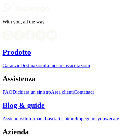
With you, all the way.
Prodotto
Garanzie
Destinazioni
Le nostre assicurazioni
Assistenza
FAQ
Dichiara un sinistro
Area clienti
Contattaci
Blog & guide
Assicurarsi
Informarsi
Lasciati ispirare
Impegnarsi
yupwecare
Azienda