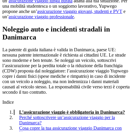
un’
assicurazione viaggio lunga durata
adatta alla tua situazione. Per
una mobilità studentesca o un soggiorno lavorativo, Yupwego
propone anche un’
assicurazione viaggio giovani, studenti e PVT
e
un’
assicurazione viaggio professionale
.
Noleggio auto e incidenti stradali in
Danimarca
La patente di guida italiana è valida in Danimarca, paese UE:
nessuna patente internazionale è richiesta ai cittadini UE. Le strade
sono moderne e ben tenute. Se noleggi un veicolo, sottoscrivi
l’assicurazione per la perdita totale o la riduzione della franchigia
(CDW) proposta dal noleggiatore: l’assicurazione viaggio Yupwego
copre i danni fisici (spese mediche e rimpatrio) in caso di incidente
con un veicolo a noleggio, ma non indennizza i danni materiali
causati al veicolo stesso. La responsabilità civile verso terzi è coperta
secondo il tuo contratto.
Indice
L’assicurazione viaggio è obbligatoria in Danimarca?
Perché sottoscrivere un’assicurazione viaggio per la
Danimarca?
Cosa copre la tua assicurazione viaggio Danimarca con