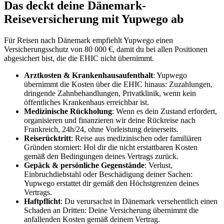
Das deckt deine Dänemark-
Reiseversicherung mit Yupwego ab
Für Reisen nach Dänemark empfiehlt Yupwego einen
Versicherungsschutz von 80 000 €, damit du bei allen Positionen
abgesichert bist, die die EHIC nicht übernimmt.
Arztkosten & Krankenhausaufenthalt
: Yupwego
übernimmt die Kosten über die EHIC hinaus: Zuzahlungen,
dringende Zahnbehandlungen, Privatklinik, wenn kein
öffentliches Krankenhaus erreichbar ist.
Medizinische Rückholung
: Wenn es dein Zustand erfordert,
organisieren und finanzieren wir deine Rückreise nach
Frankreich, 24h/24, ohne Vorleistung deinerseits.
Reiserücktritt
: Reise aus medizinischen oder familiären
Gründen storniert: Hol dir die nicht erstattbaren Kosten
gemäß den Bedingungen deines Vertrags zurück.
Gepäck & persönliche Gegenstände
: Verlust,
Einbruchdiebstahl oder Beschädigung deiner Sachen:
Yupwego erstattet dir gemäß den Höchstgrenzen deines
Vertrags.
Haftpflicht
: Du verursachst in Dänemark versehentlich einen
Schaden an Dritten: Deine Versicherung übernimmt die
anfallenden Kosten gemäß deinem Vertrag.