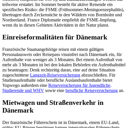
teilweise erstattet. Im Sommer besteht für aktive Reisende ein
spezifisches Risiko: die FSME (Frühsommer-Meningoenzephalitis),
übertragen durch Zeckenstiche in den Wäldern von Bornholm und
Nordseeland. France Diplomatie empfiehlt die FSME-Impfung,
wenn du in diesen Gebieten Aktivitäten in der Natur planst.
Einreiseformalitäten für Dänemark
Französische Staatsangehörige reisen mit einem gültigen
Personalausweis oder Reisepass visumfrei nach Dänemark ein, für
Aufenthalte von weniger als 3 Monaten. Bei einem Aufenthalt von
mehr als 3 Monaten ist bei den lokalen Behörden ein Aufenthaltstitel
zu beantragen: Denk rechtzeitig daran, eine auf deine Situation
zugeschnittene
Langzeit-Reiseversicherung
abzuschließen. Für
Studienaufenthalte oder berufliche Auslandsaufenthalte bietet
Yupwego außerdem eine
Reiseversicherung für Jugendliche,
Studierende und WHV
sowie eine
berufliche Reiseversicherung
an.
Mietwagen und Straßenverkehr in
Dänemark
Der französische Führerschein ist in Dänemark, einem EU-Land,
gültig: EU-Bürger benötigen keinen internationalen Führerschein.