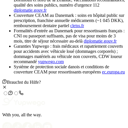
qualité des soins publics, numéro d'urgence 112
diplomatie.gouv.fr
Couverture CEAM au Danemark : soins en hôpital public sur
prescription, franchise annuelle médicaments (~1 045 DKK),
remboursement dentaire partiel
cleiss.fr
Formalités d'entrée au Danemark pour ressortissants français :
CNI ou passeport suffisants, pas de visa pour moins de 3
mois, titre de séjour nécessaire au-delà
diplomatie.gouv.fr
Garanties Yupwego : frais médicaux et rapatriement couverts
pour accidents avec véhicule loué (dommages corporels) ;
dommages matériels au véhicule non couverts, CDW loueur
recommandé
yupwego.com
Système de protection sociale danois et conditions de
couverture CEAM pour ressortissants européens
ec.europa.eu
Brauchst du Hilfe?
With you, all the way.