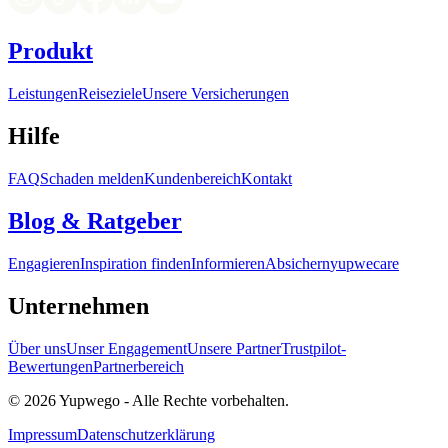
Produkt
Leistungen
Reiseziele
Unsere Versicherungen
Hilfe
FAQ
Schaden melden
Kundenbereich
Kontakt
Blog & Ratgeber
Engagieren
Inspiration finden
Informieren
Absichern
yupwecare
Unternehmen
Über uns
Unser Engagement
Unsere Partner
Trustpilot-
Bewertungen
Partnerbereich
© 2026 Yupwego - Alle Rechte vorbehalten.
Impressum
Datenschutzerklärung