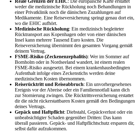
Reale Grenzen der EHIC
: Die europäische Karte erstattet
weder die medizinische Rückholung noch Behandlungen in
einer Privatklinik noch die dänischen Zuzahlungen auf
Medikamente. Eine Reiseversicherung springt genau dort ein,
wo die EHIC aufhört.
Medizinische Rückholung
: Ein medizinisch begleiteter
Rücktransport aus Kopenhagen oder von einer dänischen
Insel kann mehrere Tausend Euro kosten. Die
Reiseversicherung übernimmt den gesamten Vorgang gemäß
deinem Vertrag.
FSME-Risiko (Zeckenenzephalitis)
: Wer im Sommer auf
Bornholm oder in Nordseeland wandert, ist einem realen
FSME-Risiko ausgesetzt. Bei einem krankenhausbedingten
Aufenthalt infolge eines Zeckenstichs werden deine
medizinischen Kosten übernommen.
Reiserücktritt und Reiseabbruch
: Ein unvorhergesehenes
Ereignis vor der Abreise oder ein Familiennotfall kann dich
zur Stornierung zwingen. Die Rücktrittsversicherung erstattet
dir die nicht rückerstattbaren Kosten gemäß den Bedingungen
deines Vertrags.
Gepäck und Haftpflicht
: Diebstahl, Gepäckverlust oder ein
unbeabsichtigter Schaden gegenüber Dritten: Das kann
überall passieren. Gepäck- und Haftpflichtschutz ersparen dir,
selbst dafür aufzukommen.