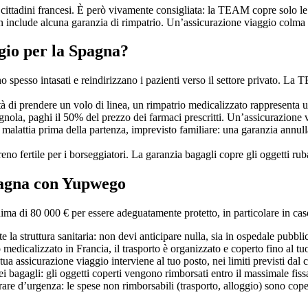
cittadini francesi. È però vivamente consigliata: la TEAM copre solo le 
 non include alcuna garanzia di rimpatrio. Un’assicurazione viaggio colma
gio per la Spagna?
o spesso intasati e reindirizzano i pazienti verso il settore privato. La T
ità di prendere un volo di linea, un rimpatrio medicalizzato rappresenta 
gnola, paghi il 50% del prezzo dei farmaci prescritti. Un’assicurazione v
, malattia prima della partenza, imprevisto familiare: una garanzia annul
reno fertile per i borseggiatori. La garanzia bagagli copre gli oggetti ruba
Spagna con Yupwego
i 80 000 € per essere adeguatamente protetto, in particolare in caso di
la struttura sanitaria: non devi anticipare nulla, sia in ospedale pubblic
ro medicalizzato in Francia, il trasporto è organizzato e coperto fino al tu
ua assicurazione viaggio interviene al tuo posto, nei limiti previsti dal c
 bagagli: gli oggetti coperti vengono rimborsati entro il massimale fissa
trare d’urgenza: le spese non rimborsabili (trasporto, alloggio) sono cope