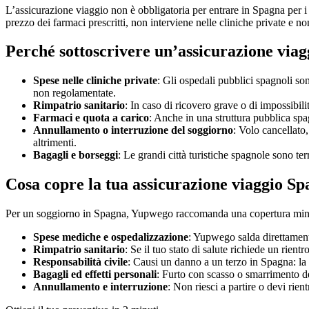
L’assicurazione viaggio non è obbligatoria per entrare in Spagna per i 
prezzo dei farmaci prescritti, non interviene nelle cliniche private e
Perché sottoscrivere un’assicurazione viag
Spese nelle cliniche private
: Gli ospedali pubblici spagnoli son
non regolamentate.
Rimpatrio sanitario
: In caso di ricovero grave o di impossibil
Farmaci e quota a carico
: Anche in una struttura pubblica spa
Annullamento o interruzione del soggiorno
: Volo cancellato
altrimenti.
Bagagli e borseggi
: Le grandi città turistiche spagnole sono ter
Cosa copre la tua assicurazione viaggio 
Per un soggiorno in Spagna, Yupwego raccomanda una copertura minima d
Spese mediche e ospedalizzazione
: Yupwego salda direttamente 
Rimpatrio sanitario
: Se il tuo stato di salute richiede un rient
Responsabilità civile
: Causi un danno a un terzo in Spagna: la t
Bagagli ed effetti personali
: Furto con scasso o smarrimento dei
Annullamento e interruzione
: Non riesci a partire o devi rien