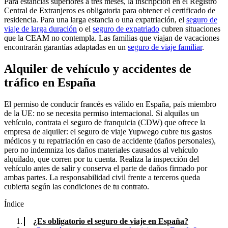
Para estancias superiores a tres meses, la inscripción en el Registro
Central de Extranjeros es obligatoria para obtener el certificado de
residencia. Para una larga estancia o una expatriación, el
seguro de
viaje de larga duración
o el
seguro de expatriado
cubren situaciones
que la CEAM no contempla. Las familias que viajan de vacaciones
encontrarán garantías adaptadas en un
seguro de viaje familiar
.
Alquiler de vehículo y accidentes de
tráfico en España
El permiso de conducir francés es válido en España, país miembro
de la UE: no se necesita permiso internacional. Si alquilas un
vehículo, contrata el seguro de franquicia (CDW) que ofrece la
empresa de alquiler: el seguro de viaje Yupwego cubre tus gastos
médicos y tu repatriación en caso de accidente (daños personales),
pero no indemniza los daños materiales causados al vehículo
alquilado, que corren por tu cuenta. Realiza la inspección del
vehículo antes de salir y conserva el parte de daños firmado por
ambas partes. La responsabilidad civil frente a terceros queda
cubierta según las condiciones de tu contrato.
Índice
¿Es obligatorio el seguro de viaje en España?