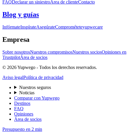
FAQ
Declarar un siniestro
Área de cliente
Contacto
Blog y guías
Infórmate
Inspírate
Asegúrate
Comprométete
yupwecare
Empresa
Sobre nosotros
Nuestros compromisos
Nuestros socios
Opiniones en
Trustpilot
Área de socios
© 2026 Yupwego - Todos los derechos reservados.
Aviso legal
Política de privacidad
Nuestros seguros
Noticias
Comparar con Yupwego
Destinos
FAQ
Opiniones
Área de socios
Presupuesto en 2 min