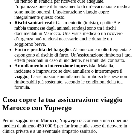
un rientro in Francia per ricevere cure adeguate,
l’organizzazione e il finanziamento di un’evacuazione medica
sono molto onerosi. L’assicurazione viaggio copre
integralmente questo costo.
Rischi sanitari reali
: Gastroenterite (turista), epatite A e
rabbia trasmessa dagli animali randagi sono tra i rischi
documentati in Marocco. Una visita medica o un ricovero
d’urgenza può rendersi necessario anche durante un
soggiorno breve.
Furto e perdita del bagaglio
: Alcune zone molto frequentate
espongono al rischio di furto. Un’assicurazione rimborsa i tuoi
effetti personali in caso di incidente, nei limiti del contratto.
Annullamento o interruzione imprevista
: Malattia,
incidente o imprevisto: se devi annullare o interrompere il
viaggio, l’assicurazione annullamento rimborsa le spese non
rimborsabili già sostenute, secondo le condizioni della tua
formula.
Cosa copre la tua assicurazione viaggio
Marocco con Yupwego
Per un soggiorno in Marocco, Yupwego raccomanda una copertura
medica di almeno 450 000 € per far fronte alle spese di ricovero in
clinica privata e a un eventuale rimpatrio sanitario.