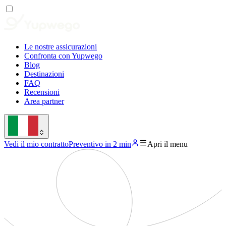
Le nostre assicurazioni
Confronta con Yupwego
Blog
Destinazioni
FAQ
Recensioni
Area partner
Vedi il mio contratto
Preventivo in 2 min
Apri il menu