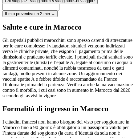
Chi viaggia?
1 viaggiatore
18 viaggiatori
Chi viaggia?
Il mio preventivo in 2 min →
Salute e cure in Marocco
Gli ospedali pubblici marocchini sono spesso carenti di attrezzature
per le cure complesse: i viaggiatori stranieri vengono indirizzati
verso le cliniche private, che esigono il pagamento prima delle
dimissioni e praticano tariffe elevate. I principali rischi sanitari sono
la gastroenterite (turista) e l’epatite A, legate al consumo di acqua o
alimenti contaminati, nonché la rabbia trasmessa da cani e gatti
randagi, molto presenti in alcune zone. Un aggiornamento dei
vaccini epatite A e febbre tifoide è raccomandato da France
Diplomatie prima della partenza. Verifica anche la tua vaccinazione
contro il morbillo, i cui casi sono in aumento in Marocco dal 2026
secondo gli avvisi in vigore.
Formalità di ingresso in Marocco
I cittadini francesi non hanno bisogno del visto per soggiornare in
Marocco fino a 90 giorni: è obbligatorio un passaporto valido per
l’intera durata del soggiorno (la carta d’identità da sola non è