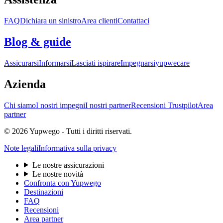
FAQ
Dichiara un sinistro
Area clienti
Contattaci
Blog & guide
Assicurarsi
Informarsi
Lasciati ispirare
Impegnarsi
yupwecare
Azienda
Chi siamo
I nostri impegni
I nostri partner
Recensioni Trustpilot
Area
partner
© 2026 Yupwego - Tutti i diritti riservati.
Note legali
Informativa sulla privacy
Le nostre assicurazioni
Le nostre novità
Confronta con Yupwego
Destinazioni
FAQ
Recensioni
Area partner