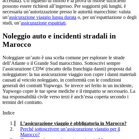
accettata). Un biglietto di ritorno e la prova di risorse sufficienti
possono essere richiesti all’ingresso. Per soggiorni più lunghi, è
necessaria un’autorizzazione presso le autorità marocchine: valuta
un’
assicurazione viaggio lunga durata
o, per un’espatriazione o degli
studi, un’
assicurazione espatriati
.
Noleggio auto e incidenti stradali in
Marocco
Noleggiare un’auto è una scelta comune per esplorare le strade
dell’Atlante o il Grande Sud marocchino. Sottoscrivi sempre
l’assicurazione CDW (riscatto della franchigia danni) proposta dal
noleggiatore: la tua assicurazione viaggio non copre i danni materiali
causati al veicolo noleggiato, in conformità con le condizioni
generali dei contratti Yupwego. Se invece sei ferito in un incidente,
Yupwego copre le tue spese mediche e il rimpatrio se necessario. La
tua responsabilità civile verso terzi è anch’essa coperta secondo i
termini del contratto.
Indice
L’assicurazione viaggio è obbligatoria in Marocco?
Perché sottoscrivere un’assicurazione viaggio per il
Marocco?