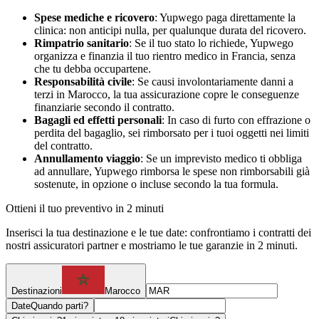
Spese mediche e ricovero
: Yupwego paga direttamente la
clinica: non anticipi nulla, per qualunque durata del ricovero.
Rimpatrio sanitario
: Se il tuo stato lo richiede, Yupwego
organizza e finanzia il tuo rientro medico in Francia, senza
che tu debba occupartene.
Responsabilità civile
: Se causi involontariamente danni a
terzi in Marocco, la tua assicurazione copre le conseguenze
finanziarie secondo il contratto.
Bagagli ed effetti personali
: In caso di furto con effrazione o
perdita del bagaglio, sei rimborsato per i tuoi oggetti nei limiti
del contratto.
Annullamento viaggio
: Se un imprevisto medico ti obbliga
ad annullare, Yupwego rimborsa le spese non rimborsabili già
sostenute, in opzione o incluse secondo la tua formula.
Ottieni il tuo preventivo in 2 minuti
Inserisci la tua destinazione e le tue date: confrontiamo i contratti dei
nostri assicuratori partner e mostriamo le tue garanzie in 2 minuti.
Destinazioni
Marocco
Date
Quando parti?