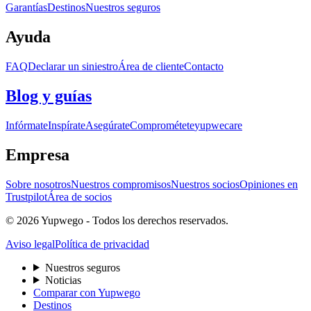
Garantías
Destinos
Nuestros seguros
Ayuda
FAQ
Declarar un siniestro
Área de cliente
Contacto
Blog y guías
Infórmate
Inspírate
Asegúrate
Comprométete
yupwecare
Empresa
Sobre nosotros
Nuestros compromisos
Nuestros socios
Opiniones en
Trustpilot
Área de socios
© 2026 Yupwego - Todos los derechos reservados.
Aviso legal
Política de privacidad
Nuestros seguros
Noticias
Comparar con Yupwego
Destinos