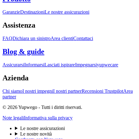
Garanzie
Destinazioni
Le nostre assicurazioni
Assistenza
FAQ
Dichiara un sinistro
Area clienti
Contattaci
Blog & guide
Assicurarsi
Informarsi
Lasciati ispirare
Impegnarsi
yupwecare
Azienda
Chi siamo
I nostri impegni
I nostri partner
Recensioni Trustpilot
Area
partner
© 2026 Yupwego - Tutti i diritti riservati.
Note legali
Informativa sulla privacy
Le nostre assicurazioni
Le nostre novità