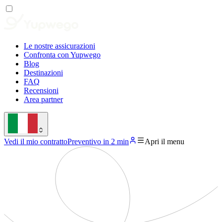
Le nostre assicurazioni
Confronta con Yupwego
Blog
Destinazioni
FAQ
Recensioni
Area partner
Vedi il mio contratto
Preventivo in 2 min
Apri il menu