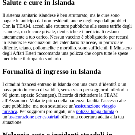
Salute e cure in Islanda
Il sistema sanitario islandese è ben strutturato, ma le cure sono
pagate in anticipo dai non residenti, anche negli ospedali pubblici.
Con la TEAM, accedi alle strutture pubbliche alle stesse tariffe degli
islandesi, ma le cure private, dentistiche e i medicinali restano
interamente a tuo carico. Nessun vaccino è obbligatorio per recarsi
in Islanda: le vaccinazioni del calendario francese, in particolare
difterite, tetano, poliomielite e morbillo, sono sufficienti. Il Ministero
degli Affari Esteri raccomanda una polizza che copra tutte le spese
mediche e il rimpatrio sanitario.
Formalità di ingresso in Islanda
I cittadini francesi entrano in Islanda con una carta d’identità o un
passaporto in corso di validità, senza visto per soggiorni inferiori a
90 giorni (spazio Schengen). Ricorda di richiedere la TEAM
all’Assurance Maladie prima della partenza: facilita l’accesso alle
cure pubbliche, ma non sostituisce un’
assicurazione viaggio
turistica
. Per soggiorni prolungati, una
polizza lunga durata
o
un’
assicurazione per espatriati
offre una copertura adatta alla tua
situazione.
Noleggio auto e incidenti stradali in