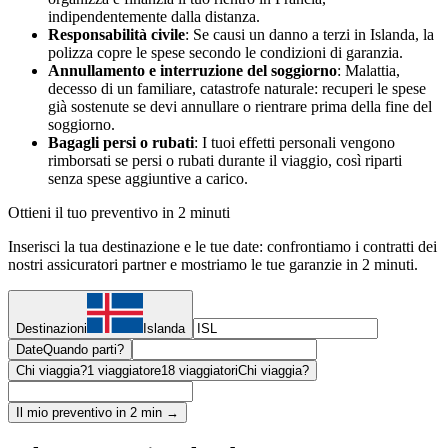
indipendentemente dalla distanza.
Responsabilità civile
: Se causi un danno a terzi in Islanda, la
polizza copre le spese secondo le condizioni di garanzia.
Annullamento e interruzione del soggiorno
: Malattia,
decesso di un familiare, catastrofe naturale: recuperi le spese
già sostenute se devi annullare o rientrare prima della fine del
soggiorno.
Bagagli persi o rubati
: I tuoi effetti personali vengono
rimborsati se persi o rubati durante il viaggio, così riparti
senza spese aggiuntive a carico.
Ottieni il tuo preventivo in 2 minuti
Inserisci la tua destinazione e le tue date: confrontiamo i contratti dei
nostri assicuratori partner e mostriamo le tue garanzie in 2 minuti.
Destinazioni
Islanda
Date
Quando parti?
Chi viaggia?
1 viaggiatore
18 viaggiatori
Chi viaggia?
Il mio preventivo in 2 min →