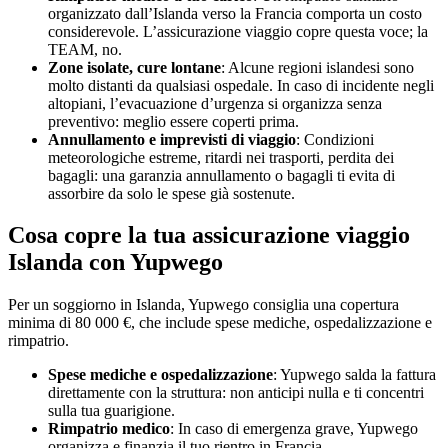
organizzato dall’Islanda verso la Francia comporta un costo
considerevole. L’assicurazione viaggio copre questa voce; la
TEAM, no.
Zone isolate, cure lontane
: Alcune regioni islandesi sono
molto distanti da qualsiasi ospedale. In caso di incidente negli
altopiani, l’evacuazione d’urgenza si organizza senza
preventivo: meglio essere coperti prima.
Annullamento e imprevisti di viaggio
: Condizioni
meteorologiche estreme, ritardi nei trasporti, perdita dei
bagagli: una garanzia annullamento o bagagli ti evita di
assorbire da solo le spese già sostenute.
Cosa copre la tua assicurazione viaggio
Islanda con Yupwego
Per un soggiorno in Islanda, Yupwego consiglia una copertura
minima di 80 000 €, che include spese mediche, ospedalizzazione e
rimpatrio.
Spese mediche e ospedalizzazione
: Yupwego salda la fattura
direttamente con la struttura: non anticipi nulla e ti concentri
sulla tua guarigione.
Rimpatrio medico
: In caso di emergenza grave, Yupwego
organizza e finanzia il tuo rientro in Francia,