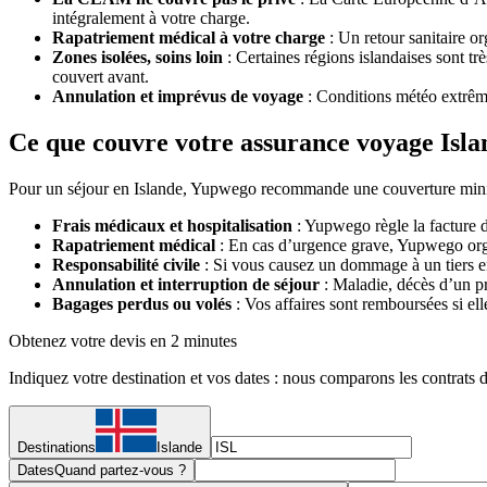
intégralement à votre charge.
Rapatriement médical à votre charge
: Un retour sanitaire o
Zones isolées, soins loin
: Certaines régions islandaises sont tr
couvert avant.
Annulation et imprévus de voyage
: Conditions météo extrême
Ce que couvre votre assurance voyage Isl
Pour un séjour en Islande, Yupwego recommande une couverture minimal
Frais médicaux et hospitalisation
: Yupwego règle la facture d
Rapatriement médical
: En cas d’urgence grave, Yupwego organ
Responsabilité civile
: Si vous causez un dommage à un tiers en 
Annulation et interruption de séjour
: Maladie, décès d’un pro
Bagages perdus ou volés
: Vos affaires sont remboursées si ell
Obtenez votre devis en 2 minutes
Indiquez votre destination et vos dates : nous comparons les contrats d
Destinations
Islande
Dates
Quand partez-vous ?