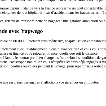
rganisé depuis l’Islande vers la France représente un coût considérabl
ès éloignées de tout hôpital. En cas d’accident dans les hautes terres, l’
s, retards de transport, perte de bagages : une garantie annulation ou 
ande avec Yupwego
e de 80 000 €, incluant frais médicaux, hospitalisation et rapatrieme
irectement avec l’établissement : vous n’avancez rien et vous vous conc
ise et finance votre retour en France, quelle que soit la distance.
Islande, le contrat prend en charge les frais selon les conditions de gar
che, catastrophe naturelle : vous récupérez les frais déjà engagés si vou
es sont perdues ou volées pendant le voyage, pour repartir sans reste à 
e nos assureurs partenaires et affichons vos garanties en 2 minutes.