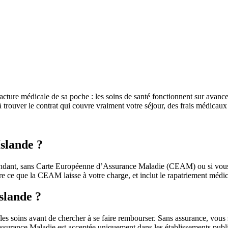
 facture médicale de sa poche : les soins de santé fonctionnent sur avan
trouver le contrat qui couvre vraiment votre séjour, des frais médicaux
Islande ?
ndant, sans Carte Européenne d’Assurance Maladie (CEAM) ou si vous con
e que la CEAM laisse à votre charge, et inclut le rapatriement médical,
slande ?
 les soins avant de chercher à se faire rembourser. Sans assurance, vous 
urance Maladie est acceptée uniquement dans les établissements publics