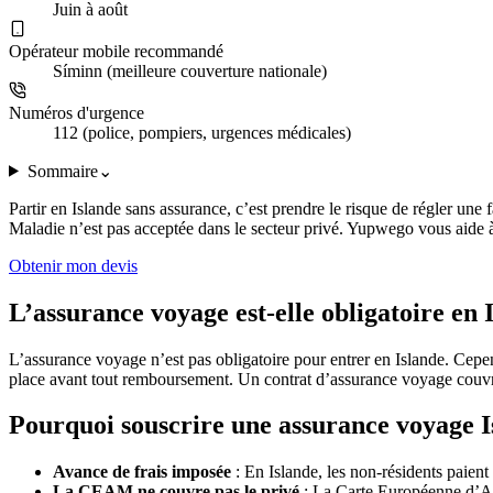
Juin à août
Opérateur mobile recommandé
Síminn (meilleure couverture nationale)
Numéros d'urgence
112 (police, pompiers, urgences médicales)
Sommaire
⌄
Partir en Islande sans assurance, c’est prendre le risque de régler une
Maladie n’est pas acceptée dans le secteur privé. Yupwego vous aide à 
Obtenir mon devis
L’assurance voyage est-elle obligatoire en 
L’assurance voyage n’est pas obligatoire pour entrer en Islande. Cepe
place avant tout remboursement. Un contrat d’assurance voyage couvre c
Pourquoi souscrire une assurance voyage I
Avance de frais imposée
: En Islande, les non-résidents paient
La CEAM ne couvre pas le privé
: La Carte Européenne d’Ass