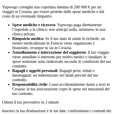
Yupwego consiglia una copertura minima di 200 000 € per un
viaggio in Croazia, per essere protetto dalle spese mediche e dal
costo di un eventuale rimpatrio.
Spese mediche e ricovero
: Yupwego paga direttamente
l’ospedale o la clinica: non anticipi nulla, nemmeno in una
clinica privata.
Rimpatrio medico
: Se il tuo stato di salute lo richiede, un
rientro medicalizzato in Francia viene organizzato e
finanziato, ovunque tu sia in Croazia.
Annullamento e interruzione del soggiorno
: Il tuo viaggio
viene annullato o interrotto per motivi medici o familiari: le
spese sostenute sono rimborsate secondo le condizioni del tuo
contratto.
Bagagli e oggetti personali
: Bagagli persi, rubati o
danneggiati: sei indennizzato nei limiti previsti dal tuo
contratto.
Responsabilità civile
: Causi accidentalmente danni a terzi in
Croazia: la tua assicurazione copre le spese nei massimali del
tuo contratto.
Ottieni il tuo preventivo in 2 minuti
Inserisci la tua destinazione e le tue date: confrontiamo i contratti dei