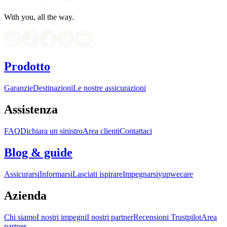
With you, all the way.
Prodotto
Garanzie
Destinazioni
Le nostre assicurazioni
Assistenza
FAQ
Dichiara un sinistro
Area clienti
Contattaci
Blog & guide
Assicurarsi
Informarsi
Lasciati ispirare
Impegnarsi
yupwecare
Azienda
Chi siamo
I nostri impegni
I nostri partner
Recensioni Trustpilot
Area
partner