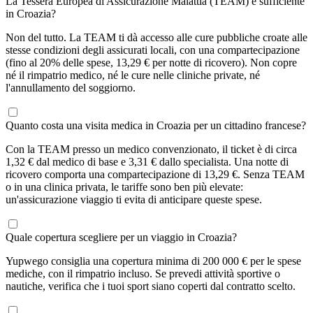
La Tessera Europea di Assicurazione Malattia (TEAM) è sufficiente
in Croazia?
Non del tutto. La TEAM ti dà accesso alle cure pubbliche croate alle
stesse condizioni degli assicurati locali, con una compartecipazione
(fino al 20% delle spese, 13,29 € per notte di ricovero). Non copre
né il rimpatrio medico, né le cure nelle cliniche private, né
l'annullamento del soggiorno.
Quanto costa una visita medica in Croazia per un cittadino francese?
Con la TEAM presso un medico convenzionato, il ticket è di circa
1,32 € dal medico di base e 3,31 € dallo specialista. Una notte di
ricovero comporta una compartecipazione di 13,29 €. Senza TEAM
o in una clinica privata, le tariffe sono ben più elevate:
un'assicurazione viaggio ti evita di anticipare queste spese.
Quale copertura scegliere per un viaggio in Croazia?
Yupwego consiglia una copertura minima di 200 000 € per le spese
mediche, con il rimpatrio incluso. Se prevedi attività sportive o
nautiche, verifica che i tuoi sport siano coperti dal contratto scelto.