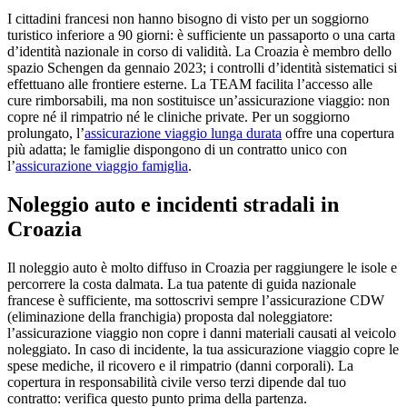
I cittadini francesi non hanno bisogno di visto per un soggiorno
turistico inferiore a 90 giorni: è sufficiente un passaporto o una carta
d’identità nazionale in corso di validità. La Croazia è membro dello
spazio Schengen da gennaio 2023; i controlli d’identità sistematici si
effettuano alle frontiere esterne. La TEAM facilita l’accesso alle
cure rimborsabili, ma non sostituisce un’assicurazione viaggio: non
copre né il rimpatrio né le cliniche private. Per un soggiorno
prolungato, l’
assicurazione viaggio lunga durata
offre una copertura
più adatta; le famiglie dispongono di un contratto unico con
l’
assicurazione viaggio famiglia
.
Noleggio auto e incidenti stradali in
Croazia
Il noleggio auto è molto diffuso in Croazia per raggiungere le isole e
percorrere la costa dalmata. La tua patente di guida nazionale
francese è sufficiente, ma sottoscrivi sempre l’assicurazione CDW
(eliminazione della franchigia) proposta dal noleggiatore:
l’assicurazione viaggio non copre i danni materiali causati al veicolo
noleggiato. In caso di incidente, la tua assicurazione viaggio copre le
spese mediche, il ricovero e il rimpatrio (danni corporali). La
copertura in responsabilità civile verso terzi dipende dal tuo
contratto: verifica questo punto prima della partenza.