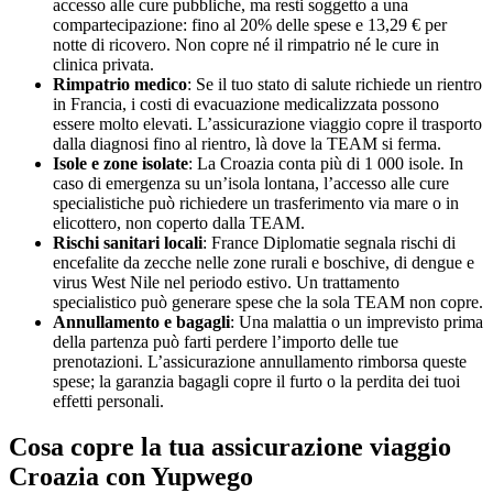
accesso alle cure pubbliche, ma resti soggetto a una
compartecipazione: fino al 20% delle spese e 13,29 € per
notte di ricovero. Non copre né il rimpatrio né le cure in
clinica privata.
Rimpatrio medico
: Se il tuo stato di salute richiede un rientro
in Francia, i costi di evacuazione medicalizzata possono
essere molto elevati. L’assicurazione viaggio copre il trasporto
dalla diagnosi fino al rientro, là dove la TEAM si ferma.
Isole e zone isolate
: La Croazia conta più di 1 000 isole. In
caso di emergenza su un’isola lontana, l’accesso alle cure
specialistiche può richiedere un trasferimento via mare o in
elicottero, non coperto dalla TEAM.
Rischi sanitari locali
: France Diplomatie segnala rischi di
encefalite da zecche nelle zone rurali e boschive, di dengue e
virus West Nile nel periodo estivo. Un trattamento
specialistico può generare spese che la sola TEAM non copre.
Annullamento e bagagli
: Una malattia o un imprevisto prima
della partenza può farti perdere l’importo delle tue
prenotazioni. L’assicurazione annullamento rimborsa queste
spese; la garanzia bagagli copre il furto o la perdita dei tuoi
effetti personali.
Cosa copre la tua assicurazione viaggio
Croazia con Yupwego