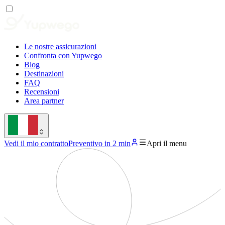
Le nostre assicurazioni
Confronta con Yupwego
Blog
Destinazioni
FAQ
Recensioni
Area partner
Vedi il mio contratto
Preventivo in 2 min
Apri il menu