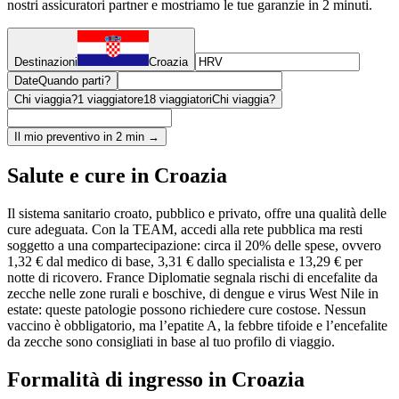
nostri assicuratori partner e mostriamo le tue garanzie in 2 minuti.
Destinazioni
Croazia
Date
Quando parti?
Chi viaggia?
1 viaggiatore
18 viaggiatori
Chi viaggia?
Il mio preventivo in 2 min →
Salute e cure in Croazia
Il sistema sanitario croato, pubblico e privato, offre una qualità delle
cure adeguata. Con la TEAM, accedi alla rete pubblica ma resti
soggetto a una compartecipazione: circa il 20% delle spese, ovvero
1,32 € dal medico di base, 3,31 € dallo specialista e 13,29 € per
notte di ricovero. France Diplomatie segnala rischi di encefalite da
zecche nelle zone rurali e boschive, di dengue e virus West Nile in
estate: queste patologie possono richiedere cure costose. Nessun
vaccino è obbligatorio, ma l’epatite A, la febbre tifoide e l’encefalite
da zecche sono consigliati in base al tuo profilo di viaggio.
Formalità di ingresso in Croazia