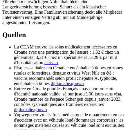
Für einen mehrwöchigen Aufenthalt bietet eine
Langzeitversicherung besseren Schutz als ein klassischer
Touristenvertrag. Eine Familienversicherung deckt alle Mitglieder
unter einem einzigen Vertrag ab, mit auf Minderjährige
abgestimmten Leistungen.
Quellen
La CEAM couvre les soins médicalement nécessaires en
Croatie avec une participation de l'assuré : 1,32 € chez un
généraliste, 3,31 € chez un spécialiste et 13,29 € par nuit
d'hospitalisation
cleiss.fr
Risques sanitaires en Croatie : encéphalite à tiques en zones
rurales et forestières, dengue et virus West Nile en été ;
vaccins recommandés selon profil : hépatite A, typhoïde,
encéphalite à tiques
diplomatie.gouv.fr
Entrée en Croatie pour les Français : passeport ou carte
d'identité nationale valide, séjour jusqu'à 90 jours sans visa,
Croatie membre de l'espace Schengen depuis janvier 2023,
contrôles systématiques aux frontières extérieures
diplomatie.gouv.fr
Yupwego couvre les frais médicaux et le rapatriement en cas
d'accident avec un véhicule loué (dommages corporels) ; les
dommages matériels causés au véhicule loué sont exclus des