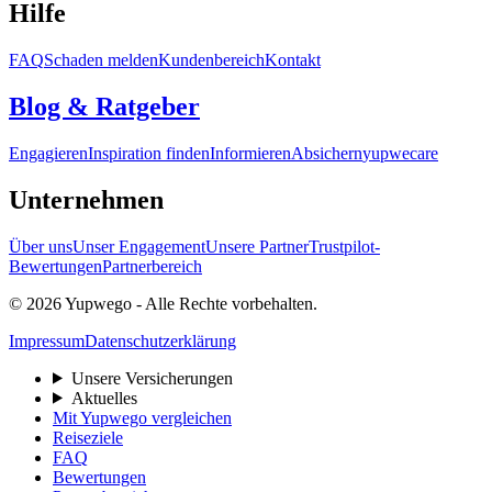
Hilfe
FAQ
Schaden melden
Kundenbereich
Kontakt
Blog & Ratgeber
Engagieren
Inspiration finden
Informieren
Absichern
yupwecare
Unternehmen
Über uns
Unser Engagement
Unsere Partner
Trustpilot-
Bewertungen
Partnerbereich
© 2026 Yupwego - Alle Rechte vorbehalten.
Impressum
Datenschutzerklärung
Unsere Versicherungen
Aktuelles
Mit Yupwego vergleichen
Reiseziele
FAQ
Bewertungen