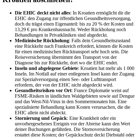
Die EHIC deckt nicht alles
: In Kroatien ermöglicht dir die
EHIC den Zugang zur öffentlichen Gesundheitsversorgung,
doch du trägst einen Eigenanteil: bis zu 20 % der Kosten und
13,29 € pro Krankenhausnacht. Weder Rückholung noch
Behandlungen in Privatkliniken sind abgedeckt.
Medizinische Rückholung
: Falls dein Gesundheitszustand
eine Rückkehr nach Frankreich erfordert, können die Kosten
für einen medizinischen Rücktransport sehr hoch sein. Die
Reiseversicherung übernimmt den Transport von der
Diagnose bis zur Rückkehr, dort wo die EHIC endet.
Inseln und abgelegene Gebiete
: Kroatien hat mehr als 1 000
Inseln. Im Notfall auf einer entlegenen Insel kann der Zugang
zur Spezialversorgung einen See- oder Lufttransport
erfordern, der von der EHIC nicht abgedeckt wird.
Gesundheitsrisiken vor Ort
: France Diplomatie weist auf
FSME-Risiken in ländlichen Waldgebieten sowie auf Dengue
und das West-Nil-Virus in den Sommermonaten hin. Eine
spezialisierte Behandlung kann Kosten verursachen, die die
EHIC allein nicht abdeckt.
Stornierung und Gepäck
: Eine Krankheit oder ein
unvorhergesehenes Ereignis vor der Abreise kann den Wert
deiner Buchungen gefährden. Die Stornoversicherung
erstattet diese Kosten; der Gepäckschutz deckt Diebstahl oder