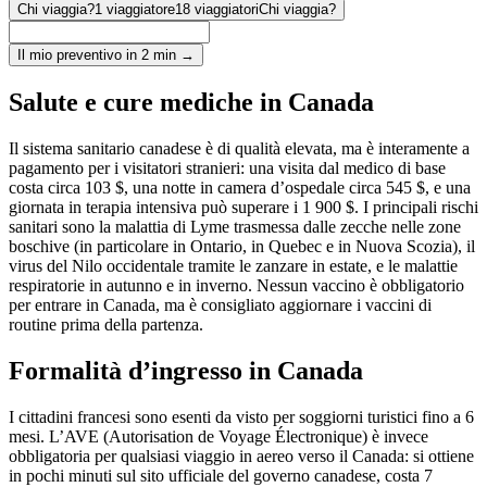
Chi viaggia?
1 viaggiatore
18 viaggiatori
Chi viaggia?
Il mio preventivo in 2 min →
Salute e cure mediche in Canada
Il sistema sanitario canadese è di qualità elevata, ma è interamente a
pagamento per i visitatori stranieri: una visita dal medico di base
costa circa 103 $, una notte in camera d’ospedale circa 545 $, e una
giornata in terapia intensiva può superare i 1 900 $. I principali rischi
sanitari sono la malattia di Lyme trasmessa dalle zecche nelle zone
boschive (in particolare in Ontario, in Quebec e in Nuova Scozia), il
virus del Nilo occidentale tramite le zanzare in estate, e le malattie
respiratorie in autunno e in inverno. Nessun vaccino è obbligatorio
per entrare in Canada, ma è consigliato aggiornare i vaccini di
routine prima della partenza.
Formalità d’ingresso in Canada
I cittadini francesi sono esenti da visto per soggiorni turistici fino a 6
mesi. L’AVE (Autorisation de Voyage Électronique) è invece
obbligatoria per qualsiasi viaggio in aereo verso il Canada: si ottiene
in pochi minuti sul sito ufficiale del governo canadese, costa 7