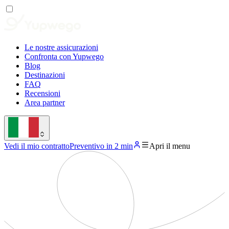
Le nostre assicurazioni
Confronta con Yupwego
Blog
Destinazioni
FAQ
Recensioni
Area partner
Vedi il mio contratto
Preventivo in 2 min
Apri il menu