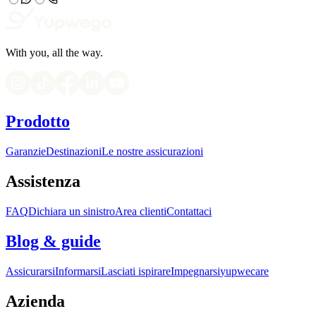
With you, all the way.
Prodotto
Garanzie
Destinazioni
Le nostre assicurazioni
Assistenza
FAQ
Dichiara un sinistro
Area clienti
Contattaci
Blog & guide
Assicurarsi
Informarsi
Lasciati ispirare
Impegnarsi
yupwecare
Azienda