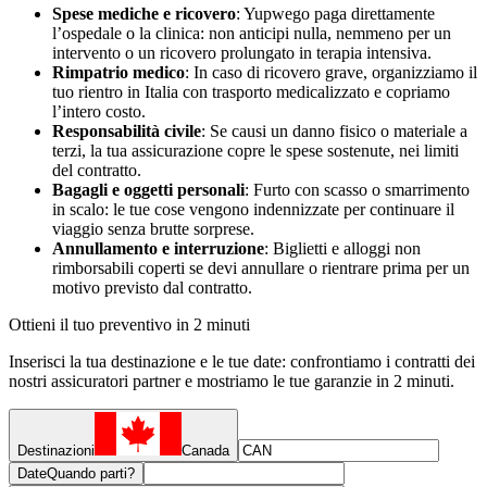
Spese mediche e ricovero
: Yupwego paga direttamente
l’ospedale o la clinica: non anticipi nulla, nemmeno per un
intervento o un ricovero prolungato in terapia intensiva.
Rimpatrio medico
: In caso di ricovero grave, organizziamo il
tuo rientro in Italia con trasporto medicalizzato e copriamo
l’intero costo.
Responsabilità civile
: Se causi un danno fisico o materiale a
terzi, la tua assicurazione copre le spese sostenute, nei limiti
del contratto.
Bagagli e oggetti personali
: Furto con scasso o smarrimento
in scalo: le tue cose vengono indennizzate per continuare il
viaggio senza brutte sorprese.
Annullamento e interruzione
: Biglietti e alloggi non
rimborsabili coperti se devi annullare o rientrare prima per un
motivo previsto dal contratto.
Ottieni il tuo preventivo in 2 minuti
Inserisci la tua destinazione e le tue date: confrontiamo i contratti dei
nostri assicuratori partner e mostriamo le tue garanzie in 2 minuti.
Destinazioni
Canada
Date
Quando parti?