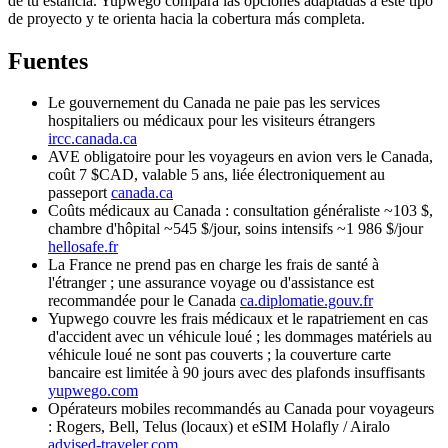
de tu estancia. Yupwego compara las opciones adaptadas a este tipo
de proyecto y te orienta hacia la cobertura más completa.
Fuentes
Le gouvernement du Canada ne paie pas les services
hospitaliers ou médicaux pour les visiteurs étrangers
ircc.canada.ca
AVE obligatoire pour les voyageurs en avion vers le Canada,
coût 7 $CAD, valable 5 ans, liée électroniquement au
passeport
canada.ca
Coûts médicaux au Canada : consultation généraliste ~103 $,
chambre d'hôpital ~545 $/jour, soins intensifs ~1 986 $/jour
hellosafe.fr
La France ne prend pas en charge les frais de santé à
l'étranger ; une assurance voyage ou d'assistance est
recommandée pour le Canada
ca.diplomatie.gouv.fr
Yupwego couvre les frais médicaux et le rapatriement en cas
d'accident avec un véhicule loué ; les dommages matériels au
véhicule loué ne sont pas couverts ; la couverture carte
bancaire est limitée à 90 jours avec des plafonds insuffisants
yupwego.com
Opérateurs mobiles recommandés au Canada pour voyageurs
: Rogers, Bell, Telus (locaux) et eSIM Holafly / Airalo
advised-traveler.com