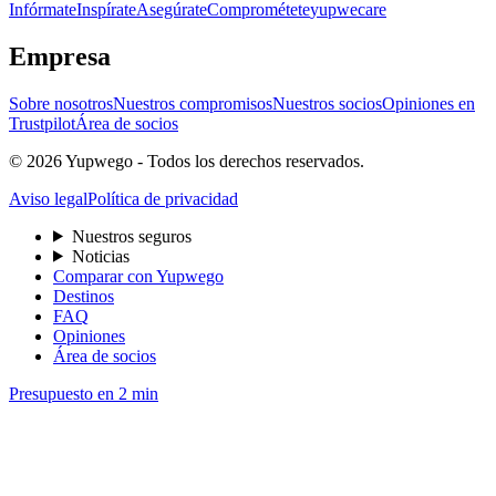
Infórmate
Inspírate
Asegúrate
Comprométete
yupwecare
Empresa
Sobre nosotros
Nuestros compromisos
Nuestros socios
Opiniones en
Trustpilot
Área de socios
© 2026 Yupwego - Todos los derechos reservados.
Aviso legal
Política de privacidad
Nuestros seguros
Noticias
Comparar con Yupwego
Destinos
FAQ
Opiniones
Área de socios
Presupuesto en 2 min