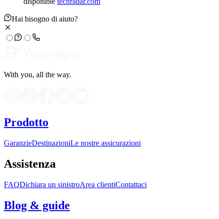
disponible
techradar.com
Hai bisogno di aiuto?
With you, all the way.
Prodotto
Garanzie
Destinazioni
Le nostre assicurazioni
Assistenza
FAQ
Dichiara un sinistro
Area clienti
Contattaci
Blog & guide