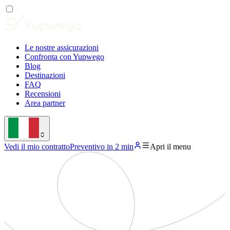
Le nostre assicurazioni
Confronta con Yupwego
Blog
Destinazioni
FAQ
Recensioni
Area partner
Vedi il mio contratto
Preventivo in 2 min
Apri il menu