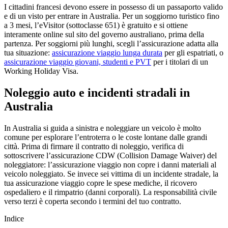
I cittadini francesi devono essere in possesso di un passaporto valido
e di un visto per entrare in Australia. Per un soggiorno turistico fino
a 3 mesi, l’eVisitor (sottoclasse 651) è gratuito e si ottiene
interamente online sul sito del governo australiano, prima della
partenza. Per soggiorni più lunghi, scegli l’assicurazione adatta alla
tua situazione:
assicurazione viaggio lunga durata
per gli espatriati, o
assicurazione viaggio giovani, studenti e PVT
per i titolari di un
Working Holiday Visa.
Noleggio auto e incidenti stradali in
Australia
In Australia si guida a sinistra e noleggiare un veicolo è molto
comune per esplorare l’entroterra o le coste lontane dalle grandi
città. Prima di firmare il contratto di noleggio, verifica di
sottoscrivere l’assicurazione CDW (Collision Damage Waiver) del
noleggiatore: l’assicurazione viaggio non copre i danni materiali al
veicolo noleggiato. Se invece sei vittima di un incidente stradale, la
tua assicurazione viaggio copre le spese mediche, il ricovero
ospedaliero e il rimpatrio (danni corporali). La responsabilità civile
verso terzi è coperta secondo i termini del tuo contratto.
Indice