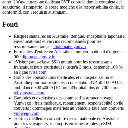
anno. Un'assicurazione dedicata PVT copre la durata completa del
soggiorno, il rimpatrio, le spese mediche e la responsabilità civile, in
conformità con i requisiti australiani.
Fonti
Risques sanitaires en Australie (dengue, encéphalite japonaise,
envenimations) et vaccins recommandés pour les
ressortissants français
diplomatie.gouv.fr
Formalités d'entrée en Australie et numéro national d'urgence
000
diplomatie.gouv.fr
eVisitor (sous-classe 651) gratuit pour les ressortissants
français, séjours touristiques jusqu'à 3 mois, demande 100 %
en ligne
ivisa.com
Coûts des consultations médicales et d'hospitalisation en
Australie pour non-résidents : consultation GP 50-160 AUD,
ambulance 300-400 AUD, nuit d'hôpital plus de 700 euros
whvaustralie.com
Garanties et exclusions des contrats d'assurance voyage
Yupwego : frais médicaux, rapatriement, responsabilité civile
couverts ; dommages matériels au véhicule loué non couverts
yupwego.com
Telstra : meilleure couverture réseau nationale en Australie
pour les voyageurs, y compris en zones rurales ; eSIM