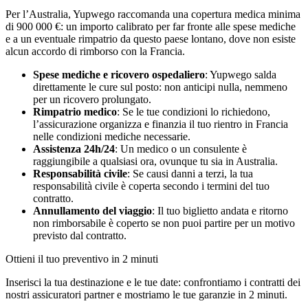
Per l’Australia, Yupwego raccomanda una copertura medica minima
di 900 000 €: un importo calibrato per far fronte alle spese mediche
e a un eventuale rimpatrio da questo paese lontano, dove non esiste
alcun accordo di rimborso con la Francia.
Spese mediche e ricovero ospedaliero
: Yupwego salda
direttamente le cure sul posto: non anticipi nulla, nemmeno
per un ricovero prolungato.
Rimpatrio medico
: Se le tue condizioni lo richiedono,
l’assicurazione organizza e finanzia il tuo rientro in Francia
nelle condizioni mediche necessarie.
Assistenza 24h/24
: Un medico o un consulente è
raggiungibile a qualsiasi ora, ovunque tu sia in Australia.
Responsabilità civile
: Se causi danni a terzi, la tua
responsabilità civile è coperta secondo i termini del tuo
contratto.
Annullamento del viaggio
: Il tuo biglietto andata e ritorno
non rimborsabile è coperto se non puoi partire per un motivo
previsto dal contratto.
Ottieni il tuo preventivo in 2 minuti
Inserisci la tua destinazione e le tue date: confrontiamo i contratti dei
nostri assicuratori partner e mostriamo le tue garanzie in 2 minuti.