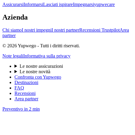
Assicurarsi
Informarsi
Lasciati ispirare
Impegnarsi
yupwecare
Azienda
Chi siamo
I nostri impegni
I nostri partner
Recensioni Trustpilot
Area
partner
© 2026 Yupwego - Tutti i diritti riservati.
Note legali
Informativa sulla privacy
Le nostre assicurazioni
Le nostre novità
Confronta con Yupwego
Destinazioni
FAQ
Recensioni
Area partner
Preventivo in 2 min