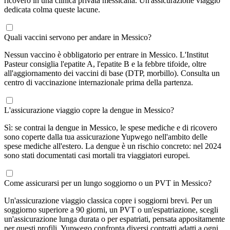
ricovero in una clinica privata messicana. Un'assicurazione viaggio
dedicata colma queste lacune.
Quali vaccini servono per andare in Messico?
Nessun vaccino è obbligatorio per entrare in Messico. L'Institut
Pasteur consiglia l'epatite A, l'epatite B e la febbre tifoide, oltre
all'aggiornamento dei vaccini di base (DTP, morbillo). Consulta un
centro di vaccinazione internazionale prima della partenza.
L'assicurazione viaggio copre la dengue in Messico?
Sì: se contrai la dengue in Messico, le spese mediche e di ricovero
sono coperte dalla tua assicurazione Yupwego nell'ambito delle
spese mediche all'estero. La dengue è un rischio concreto: nel 2024
sono stati documentati casi mortali tra viaggiatori europei.
Come assicurarsi per un lungo soggiorno o un PVT in Messico?
Un'assicurazione viaggio classica copre i soggiorni brevi. Per un
soggiorno superiore a 90 giorni, un PVT o un'espatriazione, scegli
un'assicurazione lunga durata o per espatriati, pensata appositamente
per questi profili. Yupwego confronta diversi contratti adatti a ogni