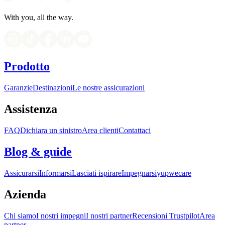
With you, all the way.
Prodotto
Garanzie
Destinazioni
Le nostre assicurazioni
Assistenza
FAQ
Dichiara un sinistro
Area clienti
Contattaci
Blog & guide
Assicurarsi
Informarsi
Lasciati ispirare
Impegnarsi
yupwecare
Azienda
Chi siamo
I nostri impegni
I nostri partner
Recensioni Trustpilot
Area
partner