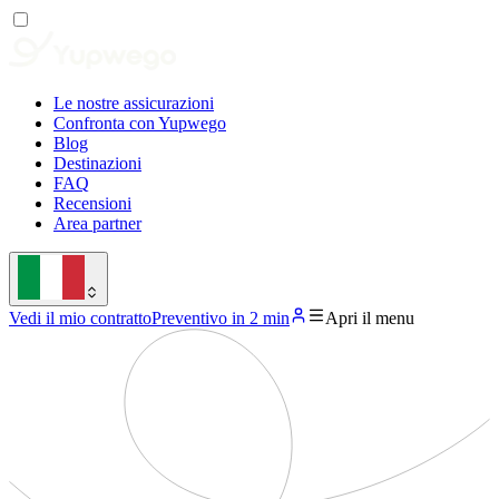
Le nostre assicurazioni
Confronta con Yupwego
Blog
Destinazioni
FAQ
Recensioni
Area partner
Vedi il mio contratto
Preventivo in 2 min
Apri il menu