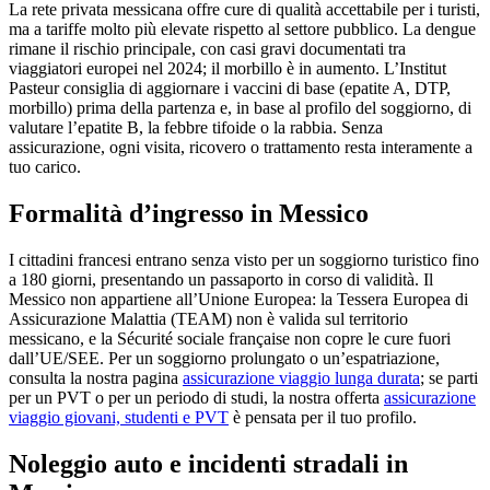
La rete privata messicana offre cure di qualità accettabile per i turisti,
ma a tariffe molto più elevate rispetto al settore pubblico. La dengue
rimane il rischio principale, con casi gravi documentati tra
viaggiatori europei nel 2024; il morbillo è in aumento. L’Institut
Pasteur consiglia di aggiornare i vaccini di base (epatite A, DTP,
morbillo) prima della partenza e, in base al profilo del soggiorno, di
valutare l’epatite B, la febbre tifoide o la rabbia. Senza
assicurazione, ogni visita, ricovero o trattamento resta interamente a
tuo carico.
Formalità d’ingresso in Messico
I cittadini francesi entrano senza visto per un soggiorno turistico fino
a 180 giorni, presentando un passaporto in corso di validità. Il
Messico non appartiene all’Unione Europea: la Tessera Europea di
Assicurazione Malattia (TEAM) non è valida sul territorio
messicano, e la Sécurité sociale française non copre le cure fuori
dall’UE/SEE. Per un soggiorno prolungato o un’espatriazione,
consulta la nostra pagina
assicurazione viaggio lunga durata
; se parti
per un PVT o per un periodo di studi, la nostra offerta
assicurazione
viaggio giovani, studenti e PVT
è pensata per il tuo profilo.
Noleggio auto e incidenti stradali in