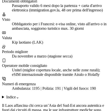
Documenti obbligatori
Passaporto valido 6 mesi dopo la partenza + carta d'arrivo
elettronica (immigration.gov.la, 48 ore prima dell'ingresso)
Visto
Obbligatorio per i Francesi: e-visa online, visto all'arrivo o in
ambasciata, soggiorno turistico max. 30 giorni
Valuta
Kip laotiano (LAK)
Periodo migliore
Da novembre a marzo (stagione secca)
Operatore mobile consigliato
Unitel (miglior copertura locale, anche nelle zone rurali);
eSIM internazionale disponibile tramite Airalo o Holafly
Numeri di emergenza
Ambulanza: 1195 | Polizia: 191 | Vigili del fuoco: 190
Indice
⌄
Il Laos affascina chi cerca un’Asia del Sud-Est ancora autentica e
fuori dai circuiti di massa, ma le sue infrastrutture mediche sono