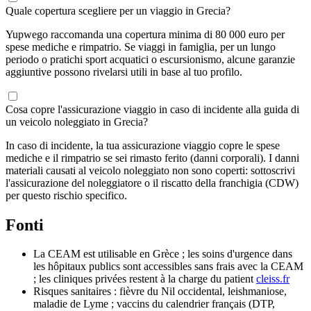
Quale copertura scegliere per un viaggio in Grecia?
Yupwego raccomanda una copertura minima di 80 000 euro per
spese mediche e rimpatrio. Se viaggi in famiglia, per un lungo
periodo o pratichi sport acquatici o escursionismo, alcune garanzie
aggiuntive possono rivelarsi utili in base al tuo profilo.
Cosa copre l'assicurazione viaggio in caso di incidente alla guida di
un veicolo noleggiato in Grecia?
In caso di incidente, la tua assicurazione viaggio copre le spese
mediche e il rimpatrio se sei rimasto ferito (danni corporali). I danni
materiali causati al veicolo noleggiato non sono coperti: sottoscrivi
l'assicurazione del noleggiatore o il riscatto della franchigia (CDW)
per questo rischio specifico.
Fonti
La CEAM est utilisable en Grèce ; les soins d'urgence dans
les hôpitaux publics sont accessibles sans frais avec la CEAM
; les cliniques privées restent à la charge du patient
cleiss.fr
Risques sanitaires : fièvre du Nil occidental, leishmaniose,
maladie de Lyme ; vaccins du calendrier français (DTP,