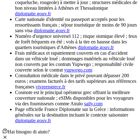
coqueluche, rougeole) à mettre à jour ; structures médicales de
bon niveau limitées à Athènes et Thessalonique
diplomatie.gouv.fr
Carte nationale d'identité ou passeport acceptés pour les
ressortissants français ; séjour touristique de moins de 90 jours
sans visa
diplomatie.gouv.fr
Numéro d'urgence universel 112 ; risque sismique élevé ; feux
de forêt fréquents en été ; vols à la tire en hausse dans les
quartiers touristiques d'Athènes
diplomatie.gouv.fr
Frais médicaux et rapatriement couverts en cas d'accident
dans un véhicule loué ; dommages matériels au véhicule loué
non couverts par les contrats Yupwego ; responsabilité civile
couverte selon le contrat
yupwego.com
Consultation médicale dans le privé pouvant dépasser 200
euros ; examens facturés à des tarifs supérieurs aux références
françaises
vivreengrece.fr
Cosmote est le principal opérateur grec offrant la meilleure
couverture nationale ; eSIMs disponibles pour les voyageurs
via des fournisseurs comme Airalo
saily.com
Page officielle France Diplomatie sur la Grèce : informations
générales sur la destination incluant le contexte saisonnier
diplomatie.gouv.fr
Hai bisogno di aiuto?