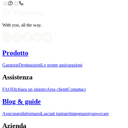
With you, all the way.
Prodotto
Garanzie
Destinazioni
Le nostre assicurazioni
Assistenza
FAQ
Dichiara un sinistro
Area clienti
Contattaci
Blog & guide
Assicurarsi
Informarsi
Lasciati ispirare
Impegnarsi
yupwecare
Azienda