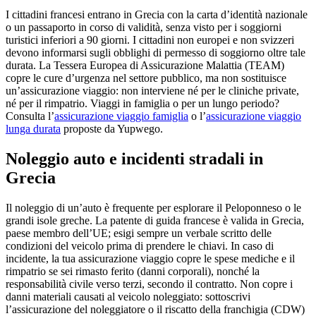
I cittadini francesi entrano in Grecia con la carta d’identità nazionale
o un passaporto in corso di validità, senza visto per i soggiorni
turistici inferiori a 90 giorni. I cittadini non europei e non svizzeri
devono informarsi sugli obblighi di permesso di soggiorno oltre tale
durata. La Tessera Europea di Assicurazione Malattia (TEAM)
copre le cure d’urgenza nel settore pubblico, ma non sostituisce
un’assicurazione viaggio: non interviene né per le cliniche private,
né per il rimpatrio. Viaggi in famiglia o per un lungo periodo?
Consulta l’
assicurazione viaggio famiglia
o l’
assicurazione viaggio
lunga durata
proposte da Yupwego.
Noleggio auto e incidenti stradali in
Grecia
Il noleggio di un’auto è frequente per esplorare il Peloponneso o le
grandi isole greche. La patente di guida francese è valida in Grecia,
paese membro dell’UE; esigi sempre un verbale scritto delle
condizioni del veicolo prima di prendere le chiavi. In caso di
incidente, la tua assicurazione viaggio copre le spese mediche e il
rimpatrio se sei rimasto ferito (danni corporali), nonché la
responsabilità civile verso terzi, secondo il contratto. Non copre i
danni materiali causati al veicolo noleggiato: sottoscrivi
l’assicurazione del noleggiatore o il riscatto della franchigia (CDW)