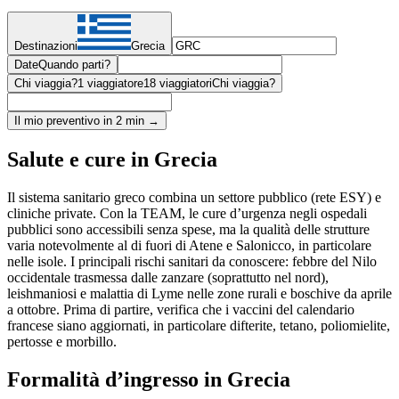
Destinazioni
Grecia
Date
Quando parti?
Chi viaggia?
1 viaggiatore
18 viaggiatori
Chi viaggia?
Il mio preventivo in 2 min →
Salute e cure in Grecia
Il sistema sanitario greco combina un settore pubblico (rete ESY) e
cliniche private. Con la TEAM, le cure d’urgenza negli ospedali
pubblici sono accessibili senza spese, ma la qualità delle strutture
varia notevolmente al di fuori di Atene e Salonicco, in particolare
nelle isole. I principali rischi sanitari da conoscere: febbre del Nilo
occidentale trasmessa dalle zanzare (soprattutto nel nord),
leishmaniosi e malattia di Lyme nelle zone rurali e boschive da aprile
a ottobre. Prima di partire, verifica che i vaccini del calendario
francese siano aggiornati, in particolare difterite, tetano, poliomielite,
pertosse e morbillo.
Formalità d’ingresso in Grecia