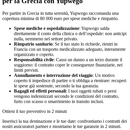
per la Grecia con Yupwego
Per partire in Grecia in tutta serenità, Yupwego raccomanda una
copertura minima di 80 000 euro per spese mediche e rimpatrio.
Spese mediche e ospedalizzazione
: Yupwego salda
direttamente il conto della clinica o dell’ospedale: non anticipi
nulla, nemmeno nel settore privato.
Rimpatrio sanitario
: Se il tuo stato lo richiede, rientri in
Francia con un trasporto medicalizzato adeguato, interamente
organizzato e coperto.
Responsabilità civile
: Causi un danno a un terzo durante il
soggiorno: il contratto copre le conseguenze finanziarie, nei
limiti previsti.
Annullamento e interruzione del viaggio
: Un motivo
coperto ti impedisce di partire o ti obbliga a rientrare: recuperi
le spese già sostenute, secondo la tua garanzia.
Bagagli ed effetti personali
: I tuoi oggetti rubati o persi
vengono indennizzati secondo le condizioni del contratto,
furto con scasso o smarrimento in transito inclusi.
Ottieni il tuo preventivo in 2 minuti
Inserisci la tua destinazione e le tue date: confrontiamo i contratti dei
nostri assicuratori partner e mostriamo le tue garanzie in 2 minuti.