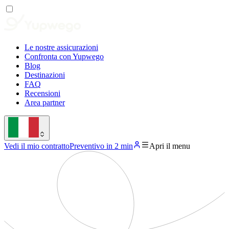
Le nostre assicurazioni
Confronta con Yupwego
Blog
Destinazioni
FAQ
Recensioni
Area partner
Vedi il mio contratto
Preventivo in 2 min
Apri il menu