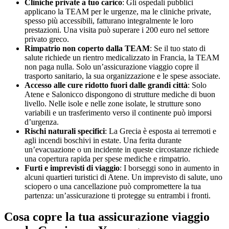
Cliniche private a tuo carico
: Gli ospedali pubblici
applicano la TEAM per le urgenze, ma le cliniche private,
spesso più accessibili, fatturano integralmente le loro
prestazioni. Una visita può superare i 200 euro nel settore
privato greco.
Rimpatrio non coperto dalla TEAM
: Se il tuo stato di
salute richiede un rientro medicalizzato in Francia, la TEAM
non paga nulla. Solo un’assicurazione viaggio copre il
trasporto sanitario, la sua organizzazione e le spese associate.
Accesso alle cure ridotto fuori dalle grandi città
: Solo
Atene e Salonicco dispongono di strutture mediche di buon
livello. Nelle isole e nelle zone isolate, le strutture sono
variabili e un trasferimento verso il continente può imporsi
d’urgenza.
Rischi naturali specifici
: La Grecia è esposta ai terremoti e
agli incendi boschivi in estate. Una ferita durante
un’evacuazione o un incidente in queste circostanze richiede
una copertura rapida per spese mediche e rimpatrio.
Furti e imprevisti di viaggio
: I borseggi sono in aumento in
alcuni quartieri turistici di Atene. Un imprevisto di salute, uno
sciopero o una cancellazione può compromettere la tua
partenza: un’assicurazione ti protegge su entrambi i fronti.
Cosa copre la tua assicurazione viaggio