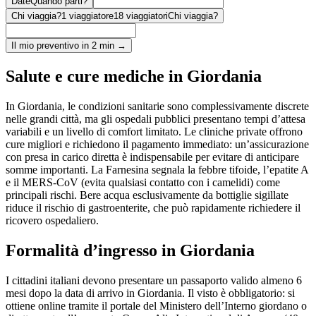
Date
Quando parti?
Chi viaggia?
1 viaggiatore
18 viaggiatori
Chi viaggia?
Il mio preventivo in 2 min →
Salute e cure mediche in Giordania
In Giordania, le condizioni sanitarie sono complessivamente discrete
nelle grandi città, ma gli ospedali pubblici presentano tempi d’attesa
variabili e un livello di comfort limitato. Le cliniche private offrono
cure migliori e richiedono il pagamento immediato: un’assicurazione
con presa in carico diretta è indispensabile per evitare di anticipare
somme importanti. La Farnesina segnala la febbre tifoide, l’epatite A
e il MERS-CoV (evita qualsiasi contatto con i camelidi) come
principali rischi. Bere acqua esclusivamente da bottiglie sigillate
riduce il rischio di gastroenterite, che può rapidamente richiedere il
ricovero ospedaliero.
Formalità d’ingresso in Giordania
I cittadini italiani devono presentare un passaporto valido almeno 6
mesi dopo la data di arrivo in Giordania. Il visto è obbligatorio: si
ottiene online tramite il portale del Ministero dell’Interno giordano o