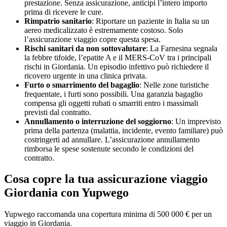
prestazione. Senza assicurazione, anticipi l’intero importo
prima di ricevere le cure.
Rimpatrio sanitario
: Riportare un paziente in Italia su un
aereo medicalizzato è estremamente costoso. Solo
l’assicurazione viaggio copre questa spesa.
Rischi sanitari da non sottovalutare
: La Farnesina segnala
la febbre tifoide, l’epatite A e il MERS-CoV tra i principali
rischi in Giordania. Un episodio infettivo può richiedere il
ricovero urgente in una clinica privata.
Furto o smarrimento del bagaglio
: Nelle zone turistiche
frequentate, i furti sono possibili. Una garanzia bagaglio
compensa gli oggetti rubati o smarriti entro i massimali
previsti dal contratto.
Annullamento o interruzione del soggiorno
: Un imprevisto
prima della partenza (malattia, incidente, evento familiare) può
costringerti ad annullare. L’assicurazione annullamento
rimborsa le spese sostenute secondo le condizioni del
contratto.
Cosa copre la tua assicurazione viaggio
Giordania con Yupwego
Yupwego raccomanda una copertura minima di 500 000 € per un
viaggio in Giordania.