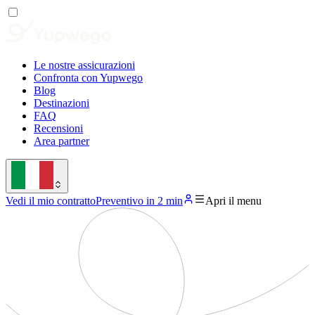
Le nostre assicurazioni
Confronta con Yupwego
Blog
Destinazioni
FAQ
Recensioni
Area partner
Vedi il mio contratto
Preventivo in 2 min
Apri il menu