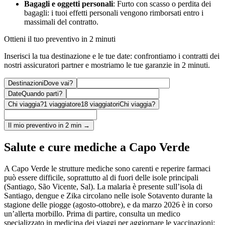
Bagagli e oggetti personali
: Furto con scasso o perdita dei
bagagli: i tuoi effetti personali vengono rimborsati entro i
massimali del contratto.
Ottieni il tuo preventivo in 2 minuti
Inserisci la tua destinazione e le tue date: confrontiamo i contratti dei
nostri assicuratori partner e mostriamo le tue garanzie in 2 minuti.
Destinazioni
Dove vai?
Date
Quando parti?
Chi viaggia?
1 viaggiatore
18 viaggiatori
Chi viaggia?
Il mio preventivo in 2 min →
Salute e cure mediche a Capo Verde
A Capo Verde le strutture mediche sono carenti e reperire farmaci
può essere difficile, soprattutto al di fuori delle isole principali
(Santiago, São Vicente, Sal). La malaria è presente sull’isola di
Santiago, dengue e Zika circolano nelle isole Sotavento durante la
stagione delle piogge (agosto-ottobre), e da marzo 2026 è in corso
un’allerta morbillo. Prima di partire, consulta un medico
specializzato in medicina dei viaggi per aggiornare le vaccinazioni: