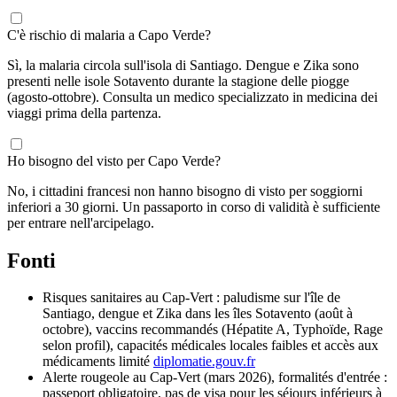
C'è rischio di malaria a Capo Verde?
Sì, la malaria circola sull'isola di Santiago. Dengue e Zika sono
presenti nelle isole Sotavento durante la stagione delle piogge
(agosto-ottobre). Consulta un medico specializzato in medicina dei
viaggi prima della partenza.
Ho bisogno del visto per Capo Verde?
No, i cittadini francesi non hanno bisogno di visto per soggiorni
inferiori a 30 giorni. Un passaporto in corso di validità è sufficiente
per entrare nell'arcipelago.
Fonti
Risques sanitaires au Cap-Vert : paludisme sur l'île de
Santiago, dengue et Zika dans les îles Sotavento (août à
octobre), vaccins recommandés (Hépatite A, Typhoïde, Rage
selon profil), capacités médicales locales faibles et accès aux
médicaments limité
diplomatie.gouv.fr
Alerte rougeole au Cap-Vert (mars 2026), formalités d'entrée :
passeport obligatoire, pas de visa pour les séjours inférieurs à