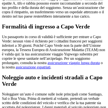
epatite A, tifo e rabbia possono essere raccomandate a seconda del
tuo profilo e della durata del soggiorno. Senza un’assicurazione che
copra il rimpatrio, un trasferimento verso un ospedale attrezzato o il
rientro nel tuo paese resterebbero interamente a tuo carico.
Formalità di ingresso a Capo Verde
Un passaporto in corso di validità è sufficiente per entrare a Capo
Verde: nessun visto è richiesto per i cittadini francesi per soggiorni
inferiori a 30 giorni. Poiché Capo Verde non fa parte dell’Unione
europea, la Tessera Europea di Assicurazione Malattia (TEAM) non
è valida qui: la tua assicurazione viaggio Yupwego subentra per
coprire le spese sanitarie nell’arcipelago. Per un soggiorno
prolungato, consulta la nostra
assicurazione viaggio lunga durata
o
la nostra
assicurazione espatriati
.
Noleggio auto e incidenti stradali a Capo
Verde
Noleggiare un’auto è comune sulle isole principali come Santiago,
Sal o Boa Vista. Prima di metterti al volante, pretendi un verbale
scritto delle condizioni del veicolo e verifica che la tua patente sia
accettata dal noleggiatore. I danni materiali al veicolo noleggiato non