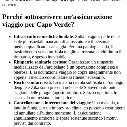
concreto.
Perché sottoscrivere un’assicurazione
viaggio per Capo Verde?
Infrastrutture mediche limitate
: Sulla maggior parte delle
isole gli ospedali mancano di attrezzature e il personale
medico qualificato scarseggia. Per una patologia seria, il
trasferimento verso un’isola meglio attrezzata, o addirittura il
rimpatrio, è spesso inevitabile.
Rimpatrio sanitario costoso
: Organizzare un rimpatrio
medicalizzato dall’arcipelago è un’operazione complessa e
onerosa. L’assicurazione viaggio lo copre integralmente non
appena il medico coordinatore lo ritiene necessario.
Rischi sanitari reali
: La malaria circola sull’isola di Santiago,
dengue e Zika sono presenti nelle isole Sotavento durante la
stagione delle piogge (agosto-ottobre). Senza copertura, le
spese di cura restano a tuo carico.
Cancellazione o interruzione del viaggio
: Una malattia, un
lutto in famiglia o un imprevisto climatico possono costringerti
ad annullare all’ultimo momento. L’assicurazione
annullamento rimborsa le spese sostenute secondo i motivi
previsti dal contratto.