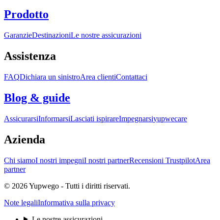
Prodotto
Garanzie
Destinazioni
Le nostre assicurazioni
Assistenza
FAQ
Dichiara un sinistro
Area clienti
Contattaci
Blog & guide
Assicurarsi
Informarsi
Lasciati ispirare
Impegnarsi
yupwecare
Azienda
Chi siamo
I nostri impegni
I nostri partner
Recensioni Trustpilot
Area
partner
© 2026 Yupwego - Tutti i diritti riservati.
Note legali
Informativa sulla privacy
Le nostre assicurazioni