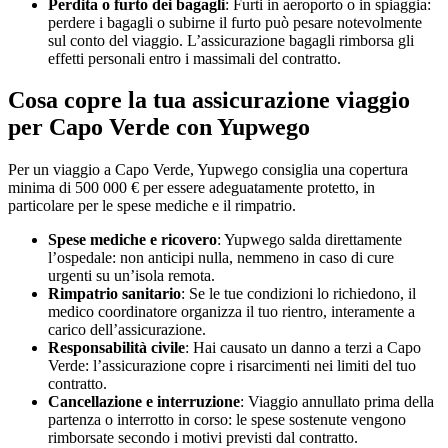
Perdita o furto dei bagagli
: Furti in aeroporto o in spiaggia:
perdere i bagagli o subirne il furto può pesare notevolmente
sul conto del viaggio. L’assicurazione bagagli rimborsa gli
effetti personali entro i massimali del contratto.
Cosa copre la tua assicurazione viaggio
per Capo Verde con Yupwego
Per un viaggio a Capo Verde, Yupwego consiglia una copertura
minima di 500 000 € per essere adeguatamente protetto, in
particolare per le spese mediche e il rimpatrio.
Spese mediche e ricovero
: Yupwego salda direttamente
l’ospedale: non anticipi nulla, nemmeno in caso di cure
urgenti su un’isola remota.
Rimpatrio sanitario
: Se le tue condizioni lo richiedono, il
medico coordinatore organizza il tuo rientro, interamente a
carico dell’assicurazione.
Responsabilità civile
: Hai causato un danno a terzi a Capo
Verde: l’assicurazione copre i risarcimenti nei limiti del tuo
contratto.
Cancellazione e interruzione
: Viaggio annullato prima della
partenza o interrotto in corso: le spese sostenute vengono
rimborsate secondo i motivi previsti dal contratto.