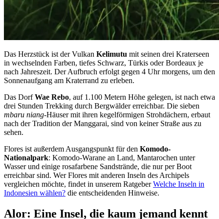
Das Herzstück ist der Vulkan
Kelimutu
mit seinen drei Kraterseen
in wechselnden Farben, tiefes Schwarz, Türkis oder Bordeaux je
nach Jahreszeit. Der Aufbruch erfolgt gegen 4 Uhr morgens, um den
Sonnenaufgang am Kraterrand zu erleben.
Das Dorf
Wae Rebo
, auf 1.100 Metern Höhe gelegen, ist nach etwa
drei Stunden Trekking durch Bergwälder erreichbar. Die sieben
mbaru niang
-Häuser mit ihren kegelförmigen Strohdächern, erbaut
nach der Tradition der Manggarai, sind von keiner Straße aus zu
sehen.
Flores ist außerdem Ausgangspunkt für den
Komodo-
Nationalpark
: Komodo-Warane an Land, Mantarochen unter
Wasser und einige rosafarbene Sandstrände, die nur per Boot
erreichbar sind. Wer Flores mit anderen Inseln des Archipels
vergleichen möchte, findet in unserem Ratgeber
Welche Inseln in
Indonesien wählen?
die entscheidenden Hinweise.
Alor: Eine Insel, die kaum jemand kennt