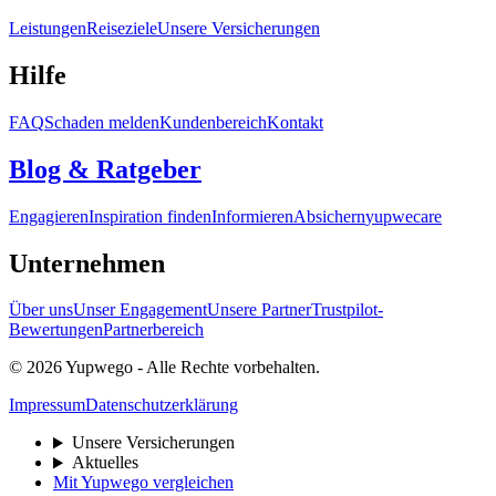
Leistungen
Reiseziele
Unsere Versicherungen
Hilfe
FAQ
Schaden melden
Kundenbereich
Kontakt
Blog & Ratgeber
Engagieren
Inspiration finden
Informieren
Absichern
yupwecare
Unternehmen
Über uns
Unser Engagement
Unsere Partner
Trustpilot-
Bewertungen
Partnerbereich
© 2026 Yupwego - Alle Rechte vorbehalten.
Impressum
Datenschutzerklärung
Unsere Versicherungen
Aktuelles
Mit Yupwego vergleichen