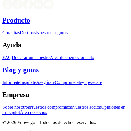
Producto
Garantías
Destinos
Nuestros seguros
Ayuda
FAQ
Declarar un siniestro
Área de cliente
Contacto
Blog y guías
Infórmate
Inspírate
Asegúrate
Comprométete
yupwecare
Empresa
Sobre nosotros
Nuestros compromisos
Nuestros socios
Opiniones en
Trustpilot
Área de socios
© 2026 Yupwego - Todos los derechos reservados.