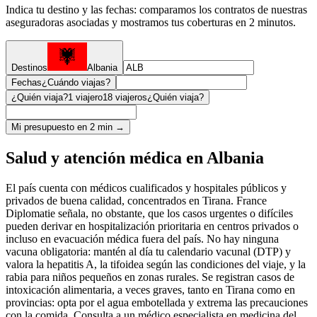
Indica tu destino y las fechas: comparamos los contratos de nuestras
aseguradoras asociadas y mostramos tus coberturas en 2 minutos.
Destinos
Albania
Fechas
¿Cuándo viajas?
¿Quién viaja?
1 viajero
18 viajeros
¿Quién viaja?
Mi presupuesto en 2 min →
Salud y atención médica en Albania
El país cuenta con médicos cualificados y hospitales públicos y
privados de buena calidad, concentrados en Tirana. France
Diplomatie señala, no obstante, que los casos urgentes o difíciles
pueden derivar en hospitalización prioritaria en centros privados o
incluso en evacuación médica fuera del país. No hay ninguna
vacuna obligatoria: mantén al día tu calendario vacunal (DTP) y
valora la hepatitis A, la tifoidea según las condiciones del viaje, y la
rabia para niños pequeños en zonas rurales. Se registran casos de
intoxicación alimentaria, a veces graves, tanto en Tirana como en
provincias: opta por el agua embotellada y extrema las precauciones
con la comida. Consulta a un médico especialista en medicina del