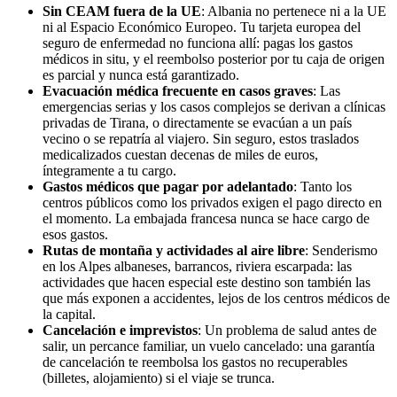
Sin CEAM fuera de la UE
: Albania no pertenece ni a la UE
ni al Espacio Económico Europeo. Tu tarjeta europea del
seguro de enfermedad no funciona allí: pagas los gastos
médicos in situ, y el reembolso posterior por tu caja de origen
es parcial y nunca está garantizado.
Evacuación médica frecuente en casos graves
: Las
emergencias serias y los casos complejos se derivan a clínicas
privadas de Tirana, o directamente se evacúan a un país
vecino o se repatría al viajero. Sin seguro, estos traslados
medicalizados cuestan decenas de miles de euros,
íntegramente a tu cargo.
Gastos médicos que pagar por adelantado
: Tanto los
centros públicos como los privados exigen el pago directo en
el momento. La embajada francesa nunca se hace cargo de
esos gastos.
Rutas de montaña y actividades al aire libre
: Senderismo
en los Alpes albaneses, barrancos, riviera escarpada: las
actividades que hacen especial este destino son también las
que más exponen a accidentes, lejos de los centros médicos de
la capital.
Cancelación e imprevistos
: Un problema de salud antes de
salir, un percance familiar, un vuelo cancelado: una garantía
de cancelación te reembolsa los gastos no recuperables
(billetes, alojamiento) si el viaje se trunca.