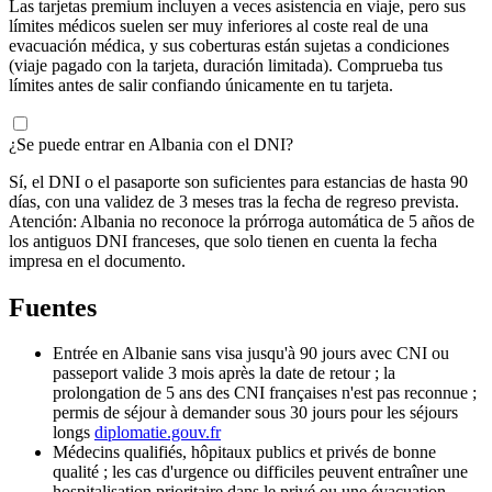
Las tarjetas premium incluyen a veces asistencia en viaje, pero sus
límites médicos suelen ser muy inferiores al coste real de una
evacuación médica, y sus coberturas están sujetas a condiciones
(viaje pagado con la tarjeta, duración limitada). Comprueba tus
límites antes de salir confiando únicamente en tu tarjeta.
¿Se puede entrar en Albania con el DNI?
Sí, el DNI o el pasaporte son suficientes para estancias de hasta 90
días, con una validez de 3 meses tras la fecha de regreso prevista.
Atención: Albania no reconoce la prórroga automática de 5 años de
los antiguos DNI franceses, que solo tienen en cuenta la fecha
impresa en el documento.
Fuentes
Entrée en Albanie sans visa jusqu'à 90 jours avec CNI ou
passeport valide 3 mois après la date de retour ; la
prolongation de 5 ans des CNI françaises n'est pas reconnue ;
permis de séjour à demander sous 30 jours pour les séjours
longs
diplomatie.gouv.fr
Médecins qualifiés, hôpitaux publics et privés de bonne
qualité ; les cas d'urgence ou difficiles peuvent entraîner une
hospitalisation prioritaire dans le privé ou une évacuation