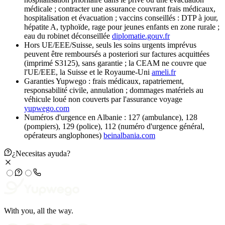
médicale ; contracter une assurance couvrant frais médicaux,
hospitalisation et évacuation ; vaccins conseillés : DTP à jour,
hépatite A, typhoïde, rage pour jeunes enfants en zone rurale ;
eau du robinet déconseillée
diplomatie.gouv.fr
Hors UE/EEE/Suisse, seuls les soins urgents imprévus
peuvent être remboursés a posteriori sur factures acquittées
(imprimé S3125), sans garantie ; la CEAM ne couvre que
l'UE/EEE, la Suisse et le Royaume-Uni
ameli.fr
Garanties Yupwego : frais médicaux, rapatriement,
responsabilité civile, annulation ; dommages matériels au
véhicule loué non couverts par l'assurance voyage
yupwego.com
Numéros d'urgence en Albanie : 127 (ambulance), 128
(pompiers), 129 (police), 112 (numéro d'urgence général,
opérateurs anglophones)
beinalbania.com
¿Necesitas ayuda?
With you, all the way.