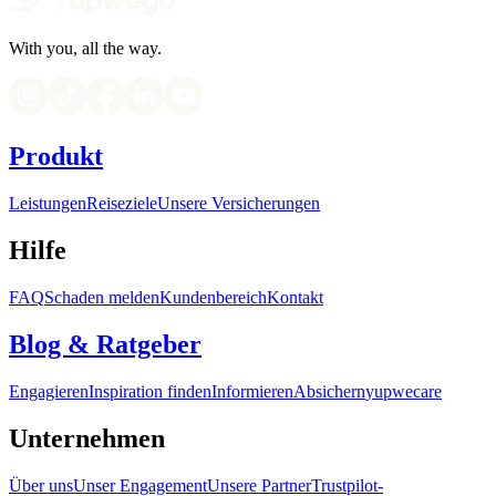
With you, all the way.
Produkt
Leistungen
Reiseziele
Unsere Versicherungen
Hilfe
FAQ
Schaden melden
Kundenbereich
Kontakt
Blog & Ratgeber
Engagieren
Inspiration finden
Informieren
Absichern
yupwecare
Unternehmen
Über uns
Unser Engagement
Unsere Partner
Trustpilot-