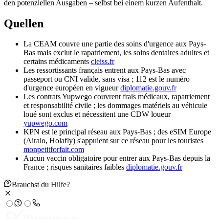
den potenziellen Ausgaben – selbst bei einem kurzen Aufenthalt.
Quellen
La CEAM couvre une partie des soins d'urgence aux Pays-
Bas mais exclut le rapatriement, les soins dentaires adultes et
certains médicaments
cleiss.fr
Les ressortissants français entrent aux Pays-Bas avec
passeport ou CNI valide, sans visa ; 112 est le numéro
d'urgence européen en vigueur
diplomatie.gouv.fr
Les contrats Yupwego couvrent frais médicaux, rapatriement
et responsabilité civile ; les dommages matériels au véhicule
loué sont exclus et nécessitent une CDW loueur
yupwego.com
KPN est le principal réseau aux Pays-Bas ; des eSIM Europe
(Airalo, Holafly) s'appuient sur ce réseau pour les touristes
monpetitforfait.com
Aucun vaccin obligatoire pour entrer aux Pays-Bas depuis la
France ; risques sanitaires faibles
diplomatie.gouv.fr
Brauchst du Hilfe?