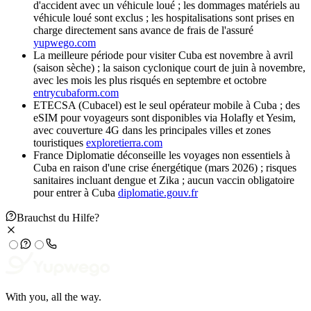
d'accident avec un véhicule loué ; les dommages matériels au
véhicule loué sont exclus ; les hospitalisations sont prises en
charge directement sans avance de frais de l'assuré
yupwego.com
La meilleure période pour visiter Cuba est novembre à avril
(saison sèche) ; la saison cyclonique court de juin à novembre,
avec les mois les plus risqués en septembre et octobre
entrycubaform.com
ETECSA (Cubacel) est le seul opérateur mobile à Cuba ; des
eSIM pour voyageurs sont disponibles via Holafly et Yesim,
avec couverture 4G dans les principales villes et zones
touristiques
exploretierra.com
France Diplomatie déconseille les voyages non essentiels à
Cuba en raison d'une crise énergétique (mars 2026) ; risques
sanitaires incluant dengue et Zika ; aucun vaccin obligatoire
pour entrer à Cuba
diplomatie.gouv.fr
Brauchst du Hilfe?
With you, all the way.