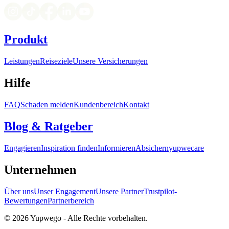
Produkt
Leistungen
Reiseziele
Unsere Versicherungen
Hilfe
FAQ
Schaden melden
Kundenbereich
Kontakt
Blog & Ratgeber
Engagieren
Inspiration finden
Informieren
Absichern
yupwecare
Unternehmen
Über uns
Unser Engagement
Unsere Partner
Trustpilot-
Bewertungen
Partnerbereich
© 2026 Yupwego - Alle Rechte vorbehalten.