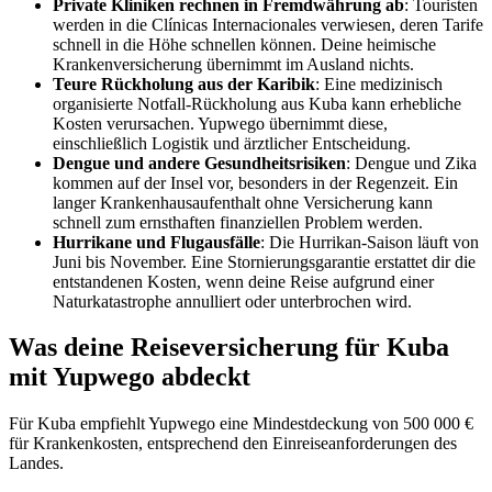
Private Kliniken rechnen in Fremdwährung ab
: Touristen
werden in die Clínicas Internacionales verwiesen, deren Tarife
schnell in die Höhe schnellen können. Deine heimische
Krankenversicherung übernimmt im Ausland nichts.
Teure Rückholung aus der Karibik
: Eine medizinisch
organisierte Notfall-Rückholung aus Kuba kann erhebliche
Kosten verursachen. Yupwego übernimmt diese,
einschließlich Logistik und ärztlicher Entscheidung.
Dengue und andere Gesundheitsrisiken
: Dengue und Zika
kommen auf der Insel vor, besonders in der Regenzeit. Ein
langer Krankenhausaufenthalt ohne Versicherung kann
schnell zum ernsthaften finanziellen Problem werden.
Hurrikane und Flugausfälle
: Die Hurrikan-Saison läuft von
Juni bis November. Eine Stornierungsgarantie erstattet dir die
entstandenen Kosten, wenn deine Reise aufgrund einer
Naturkatastrophe annulliert oder unterbrochen wird.
Was deine Reiseversicherung für Kuba
mit Yupwego abdeckt
Für Kuba empfiehlt Yupwego eine Mindestdeckung von 500 000 €
für Krankenkosten, entsprechend den Einreiseanforderungen des
Landes.