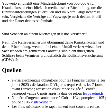
Yupwego empfiehlt eine Mindestdeckung von 500 000 € für
Krankenkosten einschließlich medizinischer Rückholung, um die
Einreiseanforderungen zu erfüllen und im Notfall abgesichert zu
sein. Vergleiche die Verträge auf Yupwego je nach deinem Profil
und der Dauer deines Aufenthalts.
Sind Schäden an einem Mietwagen in Kuba versichert?
Nein. Die Reiseversicherung übernimmt deine Krankenkosten und
deine Rückholung, wenn du bei einem Unfall verletzt wirst, aber
Sachschäden am gemieteten Fahrzeug sind nicht inbegriffen.
Schließe beim Vermieter grundsätzlich die Kollisionsversicherung
(CDW) ab.
Quellen
e-visa électronique obligatoire pour les Français depuis le 1er
juillet 2025 ; déclaration D'Viajeros requise dans les 7 jours
avant l'arrivée ; attestation d'assurance exigée à l'entrée ;
passeport valide 6 mois après la date de retour
levoyaging.fr
Numéro d'urgence ambulance à Cuba : 104 ; pompiers : 105 ;
police : 106
visiter-cuba.fr
Les frais médicaux et le rapatriement sont couverts en cas