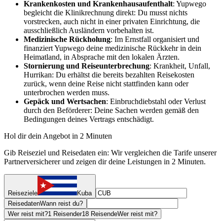
Krankenkosten und Krankenhausaufenthalt
: Yupwego
begleicht die Klinikrechnung direkt: Du musst nichts
vorstrecken, auch nicht in einer privaten Einrichtung, die
ausschließlich Ausländern vorbehalten ist.
Medizinische Rückholung
: Im Ernstfall organisiert und
finanziert Yupwego deine medizinische Rückkehr in dein
Heimatland, in Absprache mit den lokalen Ärzten.
Stornierung und Reiseunterbrechung
: Krankheit, Unfall,
Hurrikan: Du erhältst die bereits bezahlten Reisekosten
zurück, wenn deine Reise nicht stattfinden kann oder
unterbrochen werden muss.
Gepäck und Wertsachen
: Einbruchdiebstahl oder Verlust
durch den Beförderer: Deine Sachen werden gemäß den
Bedingungen deines Vertrags entschädigt.
Hol dir dein Angebot in 2 Minuten
Gib Reiseziel und Reisedaten ein: Wir vergleichen die Tarife unserer
Partnerversicherer und zeigen dir deine Leistungen in 2 Minuten.
Reiseziele
Kuba
Reisedaten
Wann reist du?
Wer reist mit?
1 Reisender
18 Reisende
Wer reist mit?