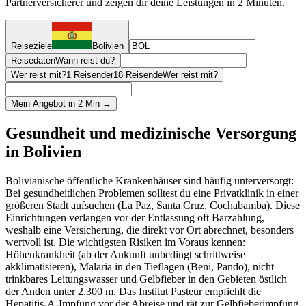
Partnerversicherer und zeigen dir deine Leistungen in 2 Minuten.
Reiseziele
Bolivien
Reisedaten
Wann reist du?
Wer reist mit?
1 Reisender
18 Reisende
Wer reist mit?
Mein Angebot in 2 Min →
Gesundheit und medizinische Versorgung
in Bolivien
Bolivianische öffentliche Krankenhäuser sind häufig unterversorgt:
Bei gesundheitlichen Problemen solltest du eine Privatklinik in einer
größeren Stadt aufsuchen (La Paz, Santa Cruz, Cochabamba). Diese
Einrichtungen verlangen vor der Entlassung oft Barzahlung,
weshalb eine Versicherung, die direkt vor Ort abrechnet, besonders
wertvoll ist. Die wichtigsten Risiken im Voraus kennen:
Höhenkrankheit (ab der Ankunft unbedingt schrittweise
akklimatisieren), Malaria in den Tieflagen (Beni, Pando), nicht
trinkbares Leitungswasser und Gelbfieber in den Gebieten östlich
der Anden unter 2.300 m. Das Institut Pasteur empfiehlt die
Hepatitis-A-Impfung vor der Abreise und rät zur Gelbfieberimpfung