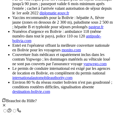
jusqu'à 90 jours ; passeport valide 6 mois minimum après
l'entrée ; cachet à l'arrivée valant autorisation de séjour depuis
le 1er août 2022
diplomatie.gouv.fr
Vaccins recommandés pour la Bolivie : hépatite A, fièvre
jaune (zones en dessous de 2 300 m), paludisme sous 2 500 m
; hépatite B et typhoïde pour séjours prolongés
pasteur.fr
Numéros d'urgence en Bolivie : ambulance 118 (même
numéro dans tout le pays), police 110 ou 120
antipode-
bolivia.com
Entel est l'opérateur offrant la meilleure couverture nationale
en Bolivie pour les voyageurs
monito.com
Couverture frais médicaux et rapatriement inclus dans les
contrats Yupwego ; les dommages matériels au véhicule loué
ne sont pas couverts par l'assurance voyage
yupwego.com
Le permis de conduire international est exigé par les agences
de location en Bolivie, en complément du permis national
internationalautomobileauthority.com
Environ 80 % du réseau routier bolivien n'est pas goudronné ;
conditions routières difficiles, signalisation absente
destination-bolivie.com
Brauchst du Hilfe?