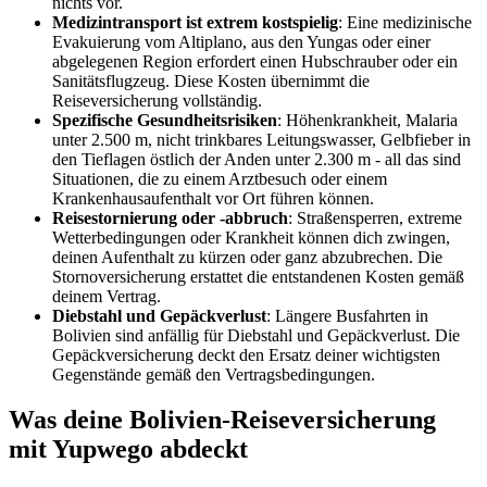
nichts vor.
Medizintransport ist extrem kostspielig
: Eine medizinische
Evakuierung vom Altiplano, aus den Yungas oder einer
abgelegenen Region erfordert einen Hubschrauber oder ein
Sanitätsflugzeug. Diese Kosten übernimmt die
Reiseversicherung vollständig.
Spezifische Gesundheitsrisiken
: Höhenkrankheit, Malaria
unter 2.500 m, nicht trinkbares Leitungswasser, Gelbfieber in
den Tieflagen östlich der Anden unter 2.300 m - all das sind
Situationen, die zu einem Arztbesuch oder einem
Krankenhausaufenthalt vor Ort führen können.
Reisestornierung oder -abbruch
: Straßensperren, extreme
Wetterbedingungen oder Krankheit können dich zwingen,
deinen Aufenthalt zu kürzen oder ganz abzubrechen. Die
Stornoversicherung erstattet die entstandenen Kosten gemäß
deinem Vertrag.
Diebstahl und Gepäckverlust
: Längere Busfahrten in
Bolivien sind anfällig für Diebstahl und Gepäckverlust. Die
Gepäckversicherung deckt den Ersatz deiner wichtigsten
Gegenstände gemäß den Vertragsbedingungen.
Was deine Bolivien-Reiseversicherung
mit Yupwego abdeckt