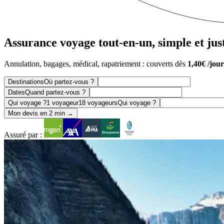
Assurance voyage
tout-en-un
, simple et jus
Annulation, bagages, médical, rapatriement : couverts dès
1,40€ /jour
Destinations
Où partez-vous ?
Dates
Quand partez-vous ?
Qui voyage ?
1 voyageur
18 voyageurs
Qui voyage ?
Mon devis en 2 min →
Assuré par :