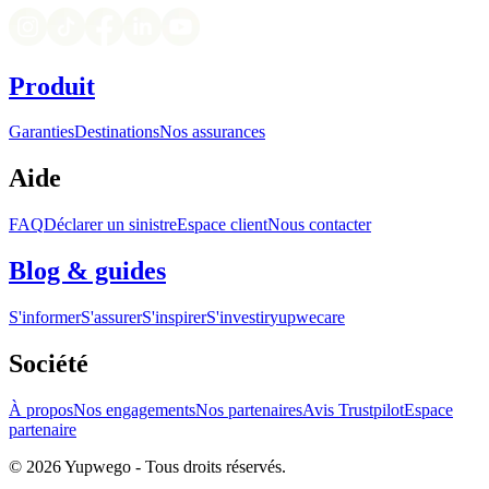
Produit
Garanties
Destinations
Nos assurances
Aide
FAQ
Déclarer un sinistre
Espace client
Nous contacter
Blog & guides
S'informer
S'assurer
S'inspirer
S'investir
yupwecare
Société
À propos
Nos engagements
Nos partenaires
Avis Trustpilot
Espace
partenaire
© 2026 Yupwego - Tous droits réservés.