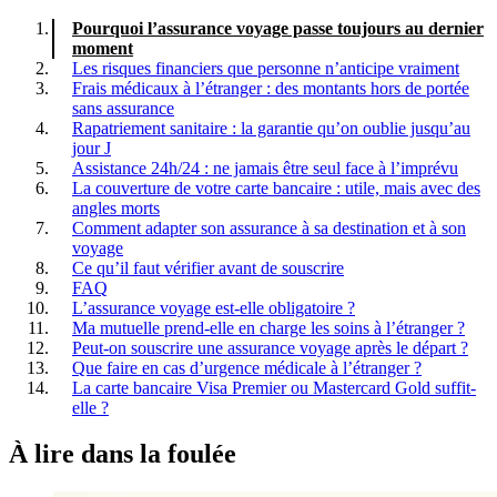
Pourquoi l’assurance voyage passe toujours au dernier
moment
Les risques financiers que personne n’anticipe vraiment
Frais médicaux à l’étranger : des montants hors de portée
sans assurance
Rapatriement sanitaire : la garantie qu’on oublie jusqu’au
jour J
Assistance 24h/24 : ne jamais être seul face à l’imprévu
La couverture de votre carte bancaire : utile, mais avec des
angles morts
Comment adapter son assurance à sa destination et à son
voyage
Ce qu’il faut vérifier avant de souscrire
FAQ
L’assurance voyage est-elle obligatoire ?
Ma mutuelle prend-elle en charge les soins à l’étranger ?
Peut-on souscrire une assurance voyage après le départ ?
Que faire en cas d’urgence médicale à l’étranger ?
La carte bancaire Visa Premier ou Mastercard Gold suffit-
elle ?
À lire
dans la foulée