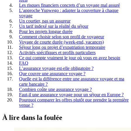
Les risques financiers concrets d’un voyage mal assuré
L’approche Yupwego : adapter la couverture à chaque
voyage
Un courtier, pas un assureur
Un tarif indexé sur la réalité du séjour
Pour les projets longue durée
Comment choisir selon son profil de voyageur
Voyage de courte durée (week-end, vacances)
Séjour long ou projet d’expatriation temporaire
Activités spécifiques et profils particuliers
Ce qui compte vraiment le jour où vous en avez besoin
FAQ
L’assurance voyage est-elle obligatoire ?
Que couvre une assurance voyage ?
Quelle est la différence entre une assurance voyage et ma
carte bancaire ?
Combien coûte une assurance voyage ?
Faut-il une assurance voyage pour un séjour en Europe ?
Pourquoi comparer les offres plutôt que prendre la première
venue ?
À lire
dans la foulée