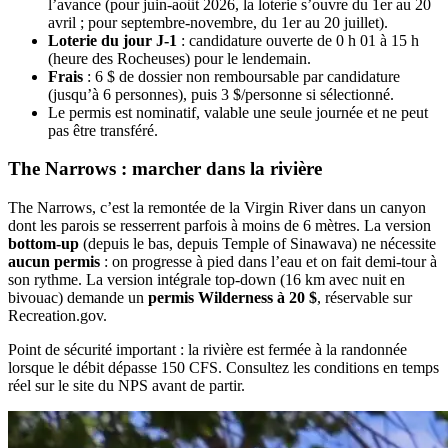
l’avance (pour juin-août 2026, la loterie s’ouvre du 1er au 20
avril ; pour septembre-novembre, du 1er au 20 juillet).
Loterie du jour J-1
: candidature ouverte de 0 h 01 à 15 h
(heure des Rocheuses) pour le lendemain.
Frais
: 6 $ de dossier non remboursable par candidature
(jusqu’à 6 personnes), puis 3 $/personne si sélectionné.
Le permis est nominatif, valable une seule journée et ne peut
pas être transféré.
The Narrows : marcher dans la rivière
The Narrows, c’est la remontée de la Virgin River dans un canyon
dont les parois se resserrent parfois à moins de 6 mètres. La version
bottom-up
(depuis le bas, depuis Temple of Sinawava) ne nécessite
aucun permis
: on progresse à pied dans l’eau et on fait demi-tour à
son rythme. La version intégrale top-down (16 km avec nuit en
bivouac) demande un
permis Wilderness à 20 $
, réservable sur
Recreation.gov.
Point de sécurité important : la rivière est fermée à la randonnée
lorsque le débit dépasse 150 CFS. Consultez les conditions en temps
réel sur le site du NPS avant de partir.