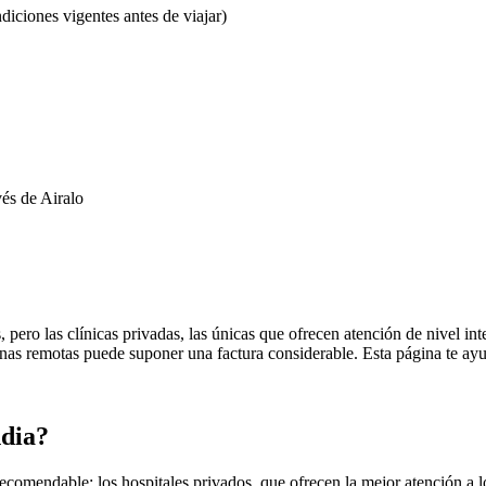
iciones vigentes antes de viajar)
vés de Airalo
s, pero las clínicas privadas, las únicas que ofrecen atención de nivel i
nas remotas puede suponer una factura considerable. Esta página te ayud
ndia?
comendable: los hospitales privados, que ofrecen la mejor atención a lo