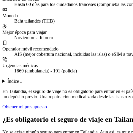
Hasta 60 días para los ciudadanos franceses (comprueba las cond
Moneda
Baht tailandés (THB)
Mejor época para viajar
Noviembre a febrero
Operador móvil recomendado
AIS (mejor cobertura nacional, incluidas las islas) o eSIM a tra
Urgencias médicas
1669 (ambulancia) - 191 (policía)
Índice
⌄
En Tailandia, el seguro de viaje no es obligatorio para entrar en el paí
un depósito previo. Una repatriación medicalizada desde las islas o zo
Obtener mi presupuesto
¿Es obligatorio el seguro de viaje en Taila
No se exige ningún seguro para entrar en Tailandia. Aun así, es muy re