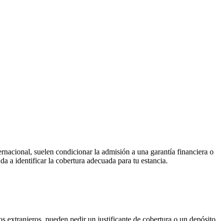
nternacional, suelen condicionar la admisión a una garantía financiera o
a a identificar la cobertura adecuada para tu estancia.
s extranjeros, pueden pedir un justificante de cobertura o un depósito