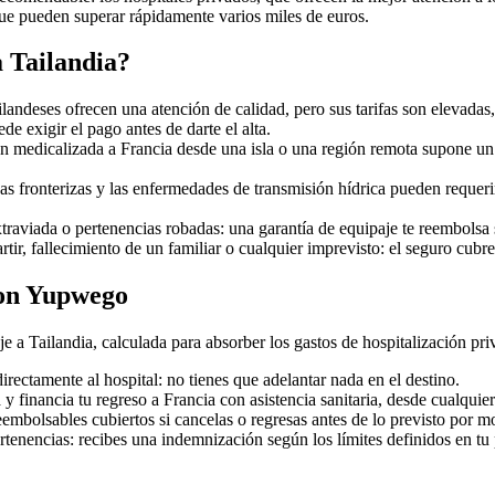
que pueden superar rápidamente varios miles de euros.
a Tailandia?
ilandeses ofrecen una atención de calidad, pero sus tarifas son elevadas, 
de exigir el pago antes de darte el alta.
ón medicalizada a Francia desde una isla o una región remota supone un
as fronterizas y las enfermedades de transmisión hídrica pueden requeri
raviada o pertenencias robadas: una garantía de equipaje te reembolsa s
tir, fallecimiento de un familiar o cualquier imprevisto: el seguro cubr
con Yupwego
 Tailandia, calculada para absorber los gastos de hospitalización priv
rectamente al hospital: no tienes que adelantar nada en el destino.
financia tu regreso a Francia con asistencia sanitaria, desde cualquier 
reembolsables cubiertos si cancelas o regresas antes de lo previsto por 
ertenencias: recibes una indemnización según los límites definidos en tu 