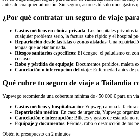
antes de cualquier admisión. Sin seguro, asumes tú solo unos gastos 
¿Por qué contratar un seguro de viaje par
Gastos médicos en clínica privada
: Los hospitales privados ta
cualquier problema serio, la factura sube rápido y el hospital pue
Repatriación desde las islas o zonas aisladas
: Una repatriaci
tengas que adelantar nada.
Riesgos sanitarios específicos
: El dengue, el paludismo en zon
costosos.
Robo y pérdida de equipaje
: Documentos perdidos, maleta ext
Cancelación o interrupción del viaje
: Enfermedad antes de par
Qué cubre tu seguro de viaje a Tailandia 
Yupwego recomienda una cobertura mínima de 450 000 € para un viaje a
Gastos médicos y hospitalización
: Yupwego abona la factura di
Repatriación médica
: En caso de urgencia, Yupwego organiza y 
Cancelación e interrupción
: Billetes y gastos de estancia no 
Equipaje y documentos
: Pérdida, robo o destrucción de tus p
Obtén tu presupuesto en 2 minutos