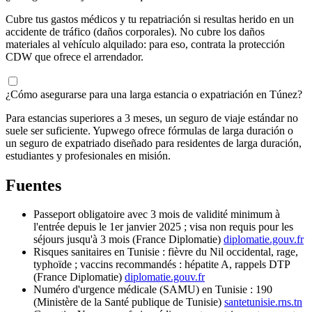
Cubre tus gastos médicos y tu repatriación si resultas herido en un
accidente de tráfico (daños corporales). No cubre los daños
materiales al vehículo alquilado: para eso, contrata la protección
CDW que ofrece el arrendador.
¿Cómo asegurarse para una larga estancia o expatriación en Túnez?
Para estancias superiores a 3 meses, un seguro de viaje estándar no
suele ser suficiente. Yupwego ofrece fórmulas de larga duración o
un seguro de expatriado diseñado para residentes de larga duración,
estudiantes y profesionales en misión.
Fuentes
Passeport obligatoire avec 3 mois de validité minimum à
l'entrée depuis le 1er janvier 2025 ; visa non requis pour les
séjours jusqu'à 3 mois (France Diplomatie)
diplomatie.gouv.fr
Risques sanitaires en Tunisie : fièvre du Nil occidental, rage,
typhoïde ; vaccins recommandés : hépatite A, rappels DTP
(France Diplomatie)
diplomatie.gouv.fr
Numéro d'urgence médicale (SAMU) en Tunisie : 190
(Ministère de la Santé publique de Tunisie)
santetunisie.rns.tn