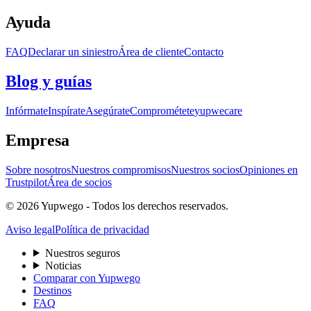
Ayuda
FAQ
Declarar un siniestro
Área de cliente
Contacto
Blog y guías
Infórmate
Inspírate
Asegúrate
Comprométete
yupwecare
Empresa
Sobre nosotros
Nuestros compromisos
Nuestros socios
Opiniones en
Trustpilot
Área de socios
© 2026 Yupwego - Todos los derechos reservados.
Aviso legal
Política de privacidad
Nuestros seguros
Noticias
Comparar con Yupwego
Destinos
FAQ