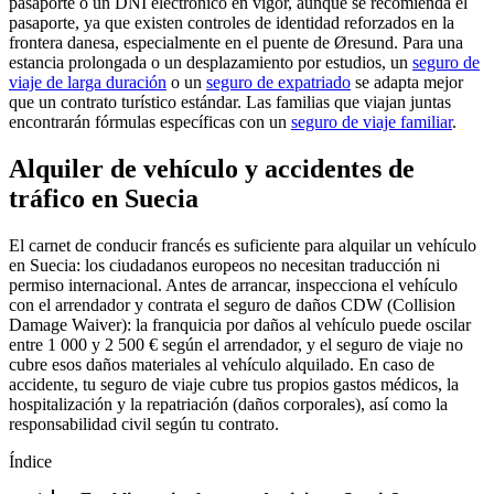
pasaporte o un DNI electrónico en vigor, aunque se recomienda el
pasaporte, ya que existen controles de identidad reforzados en la
frontera danesa, especialmente en el puente de Øresund. Para una
estancia prolongada o un desplazamiento por estudios, un
seguro de
viaje de larga duración
o un
seguro de expatriado
se adapta mejor
que un contrato turístico estándar. Las familias que viajan juntas
encontrarán fórmulas específicas con un
seguro de viaje familiar
.
Alquiler de vehículo y accidentes de
tráfico en Suecia
El carnet de conducir francés es suficiente para alquilar un vehículo
en Suecia: los ciudadanos europeos no necesitan traducción ni
permiso internacional. Antes de arrancar, inspecciona el vehículo
con el arrendador y contrata el seguro de daños CDW (Collision
Damage Waiver): la franquicia por daños al vehículo puede oscilar
entre 1 000 y 2 500 € según el arrendador, y el seguro de viaje no
cubre esos daños materiales al vehículo alquilado. En caso de
accidente, tu seguro de viaje cubre tus propios gastos médicos, la
hospitalización y la repatriación (daños corporales), así como la
responsabilidad civil según tu contrato.
Índice