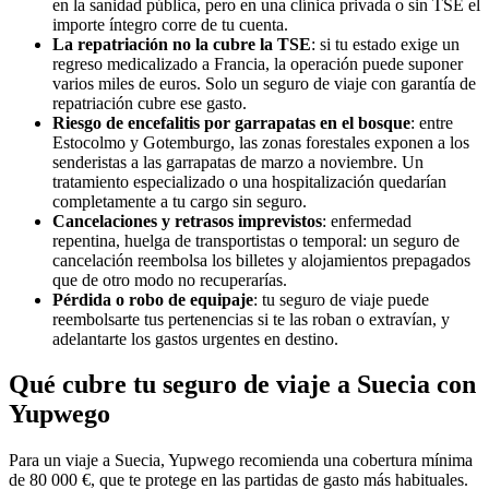
en la sanidad pública, pero en una clínica privada o sin TSE el
importe íntegro corre de tu cuenta.
La repatriación no la cubre la TSE
: si tu estado exige un
regreso medicalizado a Francia, la operación puede suponer
varios miles de euros. Solo un seguro de viaje con garantía de
repatriación cubre ese gasto.
Riesgo de encefalitis por garrapatas en el bosque
: entre
Estocolmo y Gotemburgo, las zonas forestales exponen a los
senderistas a las garrapatas de marzo a noviembre. Un
tratamiento especializado o una hospitalización quedarían
completamente a tu cargo sin seguro.
Cancelaciones y retrasos imprevistos
: enfermedad
repentina, huelga de transportistas o temporal: un seguro de
cancelación reembolsa los billetes y alojamientos prepagados
que de otro modo no recuperarías.
Pérdida o robo de equipaje
: tu seguro de viaje puede
reembolsarte tus pertenencias si te las roban o extravían, y
adelantarte los gastos urgentes en destino.
Qué cubre tu seguro de viaje a Suecia con
Yupwego
Para un viaje a Suecia, Yupwego recomienda una cobertura mínima
de 80 000 €, que te protege en las partidas de gasto más habituales.