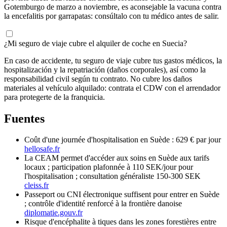
Gotemburgo de marzo a noviembre, es aconsejable la vacuna contra
la encefalitis por garrapatas: consúltalo con tu médico antes de salir.
¿Mi seguro de viaje cubre el alquiler de coche en Suecia?
En caso de accidente, tu seguro de viaje cubre tus gastos médicos, la
hospitalización y la repatriación (daños corporales), así como la
responsabilidad civil según tu contrato. No cubre los daños
materiales al vehículo alquilado: contrata el CDW con el arrendador
para protegerte de la franquicia.
Fuentes
Coût d'une journée d'hospitalisation en Suède : 629 € par jour
hellosafe.fr
La CEAM permet d'accéder aux soins en Suède aux tarifs
locaux ; participation plafonnée à 110 SEK/jour pour
l'hospitalisation ; consultation généraliste 150-300 SEK
cleiss.fr
Passeport ou CNI électronique suffisent pour entrer en Suède
; contrôle d'identité renforcé à la frontière danoise
diplomatie.gouv.fr
Risque d'encéphalite à tiques dans les zones forestières entre