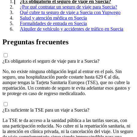
¿Es obligatorio el seguro de viaje en Suecia?
¿Por qué contratar un seguro de viaje para Suecia?
Qué cubre tu seguro de viaje a Suecia con Yupwego
Salud y atención médica en Suecia
Formalidades de entrada en Suecia
Alquiler de vehículo y accidentes de tráfico en Suecia
Preguntas frecuentes
¿Es obligatorio el seguro de viaje para ir a Suecia?
No, no existe ninguna obligación legal al entrar en el país. Sin
seguro, una hospitalización puede costarte hasta 629 € al día,
aunque tengas la Tarjeta Sanitaria Europea (TSE), que no cubre la
repatriación. Un contrato de seguro te evita adelantar esos gastos y
te protege en caso de regreso medicalizado.
¿Es suficiente la TSE para un viaje a Suecia?
La TSE te da acceso a la sanidad pública a las tarifas suecas, con
una participación reducida. No cubre ni la repatriación sanitaria, ni
la atención en clínica privada, ni la cancelación del viaje. Un seguro
de viaje complementario sigue siendo imprescindible para una