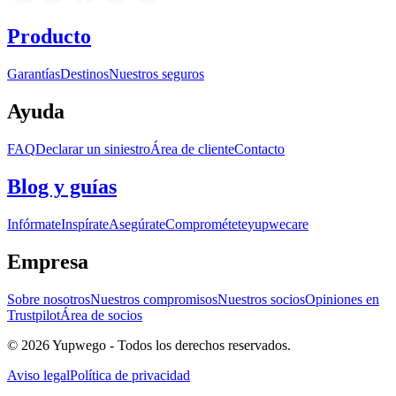
Producto
Garantías
Destinos
Nuestros seguros
Ayuda
FAQ
Declarar un siniestro
Área de cliente
Contacto
Blog y guías
Infórmate
Inspírate
Asegúrate
Comprométete
yupwecare
Empresa
Sobre nosotros
Nuestros compromisos
Nuestros socios
Opiniones en
Trustpilot
Área de socios
© 2026 Yupwego - Todos los derechos reservados.
Aviso legal
Política de privacidad