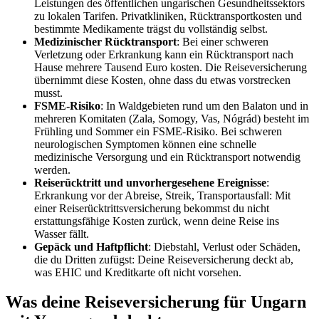
Leistungen des öffentlichen ungarischen Gesundheitssektors
zu lokalen Tarifen. Privatkliniken, Rücktransportkosten und
bestimmte Medikamente trägst du vollständig selbst.
Medizinischer Rücktransport
: Bei einer schweren
Verletzung oder Erkrankung kann ein Rücktransport nach
Hause mehrere Tausend Euro kosten. Die Reiseversicherung
übernimmt diese Kosten, ohne dass du etwas vorstrecken
musst.
FSME-Risiko
: In Waldgebieten rund um den Balaton und in
mehreren Komitaten (Zala, Somogy, Vas, Nógrád) besteht im
Frühling und Sommer ein FSME-Risiko. Bei schweren
neurologischen Symptomen können eine schnelle
medizinische Versorgung und ein Rücktransport notwendig
werden.
Reiserücktritt und unvorhergesehene Ereignisse
:
Erkrankung vor der Abreise, Streik, Transportausfall: Mit
einer Reiserücktrittsversicherung bekommst du nicht
erstattungsfähige Kosten zurück, wenn deine Reise ins
Wasser fällt.
Gepäck und Haftpflicht
: Diebstahl, Verlust oder Schäden,
die du Dritten zufügst: Deine Reiseversicherung deckt ab,
was EHIC und Kreditkarte oft nicht vorsehen.
Was deine Reiseversicherung für Ungarn