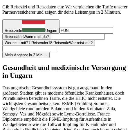
Gib Reiseziel und Reisedaten ein: Wir vergleichen die Tarife unserer
Partnerversicherer und zeigen dir deine Leistungen in 2 Minuten.
Reiseziele
Ungarn
Reisedaten
Wann reist du?
Wer reist mit?
1 Reisender
18 Reisende
Wer reist mit?
Mein Angebot in 2 Min →
Gesundheit und medizinische Versorgung
in Ungarn
Das ungarische Gesundheitssystem ist gut ausgebaut: In den
größeren Städten gibt es moderne öffentliche Krankenhäuser, doch
Privatkliniken berechnen Tarife, die die EHIC nicht erstattet. Die
wichtigsten Gesundheitsrisiken: FSME (Frühling-Sommer,
Waldgebiete rund um den Balaton und in den Komitaten Zala,
Somogy, Vas und Nógrád) sowie Lyme-Borreliose. France
Diplomatie empfiehlt die FSME-Impfung für Aufenthalte in
Waldgebieten sowie die Tollwut-Impfung für Kleinkinder und
Reisende in ländlichen Gebieten. Eine Krankenversicherung schützt