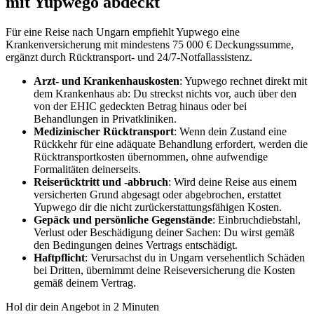
mit Yupwego abdeckt
Für eine Reise nach Ungarn empfiehlt Yupwego eine
Krankenversicherung mit mindestens 75 000 € Deckungssumme,
ergänzt durch Rücktransport- und 24/7-Notfallassistenz.
Arzt- und Krankenhauskosten
: Yupwego rechnet direkt mit
dem Krankenhaus ab: Du streckst nichts vor, auch über den
von der EHIC gedeckten Betrag hinaus oder bei
Behandlungen in Privatkliniken.
Medizinischer Rücktransport
: Wenn dein Zustand eine
Rückkehr für eine adäquate Behandlung erfordert, werden die
Rücktransportkosten übernommen, ohne aufwendige
Formalitäten deinerseits.
Reiserücktritt und -abbruch
: Wird deine Reise aus einem
versicherten Grund abgesagt oder abgebrochen, erstattet
Yupwego dir die nicht zurückerstattungsfähigen Kosten.
Gepäck und persönliche Gegenstände
: Einbruchdiebstahl,
Verlust oder Beschädigung deiner Sachen: Du wirst gemäß
den Bedingungen deines Vertrags entschädigt.
Haftpflicht
: Verursachst du in Ungarn versehentlich Schäden
bei Dritten, übernimmt deine Reiseversicherung die Kosten
gemäß deinem Vertrag.
Hol dir dein Angebot in 2 Minuten