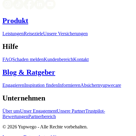
Produkt
Leistungen
Reiseziele
Unsere Versicherungen
Hilfe
FAQ
Schaden melden
Kundenbereich
Kontakt
Blog & Ratgeber
Engagieren
Inspiration finden
Informieren
Absichern
yupwecare
Unternehmen
Über uns
Unser Engagement
Unsere Partner
Trustpilot-
Bewertungen
Partnerbereich
© 2026 Yupwego - Alle Rechte vorbehalten.