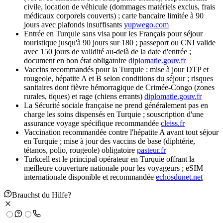
civile, location de véhicule (dommages matériels exclus, frais
médicaux corporels couverts) ; carte bancaire limitée à 90
jours avec plafonds insuffisants
yupwego.com
Entrée en Turquie sans visa pour les Français pour séjour
touristique jusqu'à 90 jours sur 180 ; passeport ou CNI valide
avec 150 jours de validité au-delà de la date d'entrée ;
document en bon état obligatoire
diplomatie.gouv.fr
Vaccins recommandés pour la Turquie : mise à jour DTP et
rougeole, hépatite A et B selon conditions du séjour ; risques
sanitaires dont fièvre hémorragique de Crimée-Congo (zones
rurales, tiques) et rage (chiens errants)
diplomatie.gouv.fr
La Sécurité sociale française ne prend généralement pas en
charge les soins dispensés en Turquie ; souscription d'une
assurance voyage spécifique recommandée
cleiss.fr
Vaccination recommandée contre l'hépatite A avant tout séjour
en Turquie ; mise à jour des vaccins de base (diphtérie,
tétanos, polio, rougeole) obligatoire
pasteur.fr
Turkcell est le principal opérateur en Turquie offrant la
meilleure couverture nationale pour les voyageurs ; eSIM
internationale disponible et recommandée
echosdunet.net
Brauchst du Hilfe?