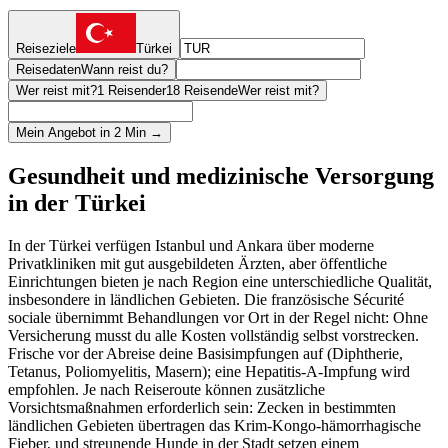
Reiseziele
Türkei
Reisedaten
Wann reist du?
Wer reist mit?
1 Reisender
18 Reisende
Wer reist mit?
Mein Angebot in 2 Min →
Gesundheit und medizinische Versorgung
in der Türkei
In der Türkei verfügen Istanbul und Ankara über moderne
Privatkliniken mit gut ausgebildeten Ärzten, aber öffentliche
Einrichtungen bieten je nach Region eine unterschiedliche Qualität,
insbesondere in ländlichen Gebieten. Die französische Sécurité
sociale übernimmt Behandlungen vor Ort in der Regel nicht: Ohne
Versicherung musst du alle Kosten vollständig selbst vorstrecken.
Frische vor der Abreise deine Basisimpfungen auf (Diphtherie,
Tetanus, Poliomyelitis, Masern); eine Hepatitis-A-Impfung wird
empfohlen. Je nach Reiseroute können zusätzliche
Vorsichtsmaßnahmen erforderlich sein: Zecken in bestimmten
ländlichen Gebieten übertragen das Krim-Kongo-hämorrhagische
Fieber, und streunende Hunde in der Stadt setzen einem