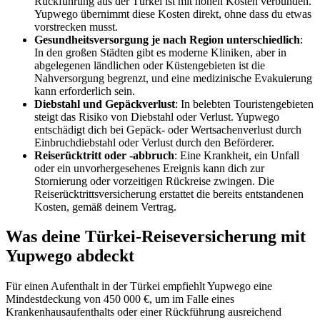
Rückführung aus der Türkei ist mit hohen Kosten verbunden.
Yupwego übernimmt diese Kosten direkt, ohne dass du etwas
vorstrecken musst.
Gesundheitsversorgung je nach Region unterschiedlich
:
In den großen Städten gibt es moderne Kliniken, aber in
abgelegenen ländlichen oder Küstengebieten ist die
Nahversorgung begrenzt, und eine medizinische Evakuierung
kann erforderlich sein.
Diebstahl und Gepäckverlust
: In belebten Touristengebieten
steigt das Risiko von Diebstahl oder Verlust. Yupwego
entschädigt dich bei Gepäck- oder Wertsachenverlust durch
Einbruchdiebstahl oder Verlust durch den Beförderer.
Reiserücktritt oder -abbruch
: Eine Krankheit, ein Unfall
oder ein unvorhergesehenes Ereignis kann dich zur
Stornierung oder vorzeitigen Rückreise zwingen. Die
Reiserücktrittsversicherung erstattet die bereits entstandenen
Kosten, gemäß deinem Vertrag.
Was deine Türkei-Reiseversicherung mit
Yupwego abdeckt
Für einen Aufenthalt in der Türkei empfiehlt Yupwego eine
Mindestdeckung von 450 000 €, um im Falle eines
Krankenhausaufenthalts oder einer Rückführung ausreichend