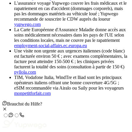
L'assurance voyage Yupwego couvre les frais médicaux et le
rapatriement en cas d'accident (dommages corporels), mais
pas les dommages matériels au véhicule loué ; Yupwego
recommande de souscrire le CDW auprès du loueur
yupwego.com
La Carte Européenne d'Assurance Maladie donne accès aux
soins médicalement nécessaires dans les pays de l'UE selon
les conditions locales, mais ne couvre pas le rapatriement
employment-social-affairs.ec.europa.eu
Une visite non urgente aux urgences italiennes (code blanc)
est facturée environ 50 € ; avec examens complémentaires, la
facture peut atteindre 150-500 € ; les cliniques privées
facturent la totalité des soins (consultation à partir de 150 €)
pyllola.com
TIM, Vodafone Italia, WindTre et Iliad sont les principaux
opérateurs italiens offrant une bonne couverture 4G/5G ;
eSIM recommandée via Airalo ou Saily pour les voyageurs
monpetitforfait.com
Brauchst du Hilfe?