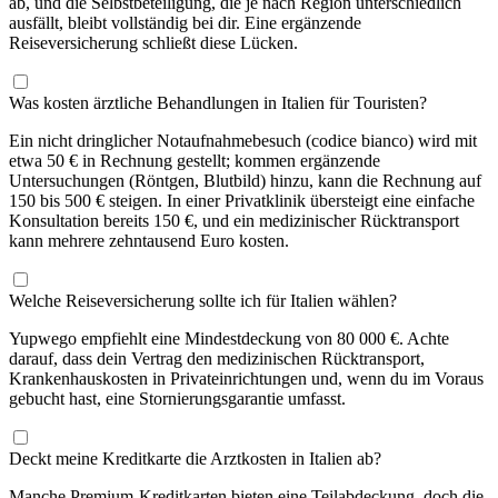
ab, und die Selbstbeteiligung, die je nach Region unterschiedlich
ausfällt, bleibt vollständig bei dir. Eine ergänzende
Reiseversicherung schließt diese Lücken.
Was kosten ärztliche Behandlungen in Italien für Touristen?
Ein nicht dringlicher Notaufnahmebesuch (codice bianco) wird mit
etwa 50 € in Rechnung gestellt; kommen ergänzende
Untersuchungen (Röntgen, Blutbild) hinzu, kann die Rechnung auf
150 bis 500 € steigen. In einer Privatklinik übersteigt eine einfache
Konsultation bereits 150 €, und ein medizinischer Rücktransport
kann mehrere zehntausend Euro kosten.
Welche Reiseversicherung sollte ich für Italien wählen?
Yupwego empfiehlt eine Mindestdeckung von 80 000 €. Achte
darauf, dass dein Vertrag den medizinischen Rücktransport,
Krankenhauskosten in Privateinrichtungen und, wenn du im Voraus
gebucht hast, eine Stornierungsgarantie umfasst.
Deckt meine Kreditkarte die Arztkosten in Italien ab?
Manche Premium-Kreditkarten bieten eine Teilabdeckung, doch die