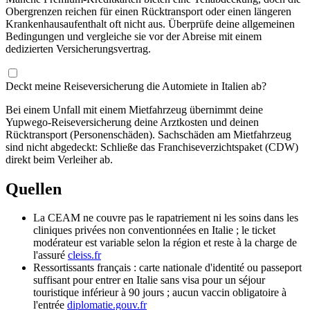
Obergrenzen reichen für einen Rücktransport oder einen längeren
Krankenhausaufenthalt oft nicht aus. Überprüfe deine allgemeinen
Bedingungen und vergleiche sie vor der Abreise mit einem
dedizierten Versicherungsvertrag.
Deckt meine Reiseversicherung die Automiete in Italien ab?
Bei einem Unfall mit einem Mietfahrzeug übernimmt deine
Yupwego-Reiseversicherung deine Arztkosten und deinen
Rücktransport (Personenschäden). Sachschäden am Mietfahrzeug
sind nicht abgedeckt: Schließe das Franchiseverzichtspaket (CDW)
direkt beim Verleiher ab.
Quellen
La CEAM ne couvre pas le rapatriement ni les soins dans les
cliniques privées non conventionnées en Italie ; le ticket
modérateur est variable selon la région et reste à la charge de
l'assuré
cleiss.fr
Ressortissants français : carte nationale d'identité ou passeport
suffisant pour entrer en Italie sans visa pour un séjour
touristique inférieur à 90 jours ; aucun vaccin obligatoire à
l'entrée
diplomatie.gouv.fr