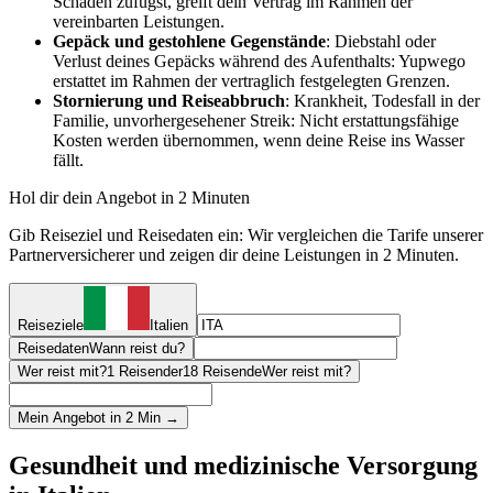
Schaden zufügst, greift dein Vertrag im Rahmen der
vereinbarten Leistungen.
Gepäck und gestohlene Gegenstände
: Diebstahl oder
Verlust deines Gepäcks während des Aufenthalts: Yupwego
erstattet im Rahmen der vertraglich festgelegten Grenzen.
Stornierung und Reiseabbruch
: Krankheit, Todesfall in der
Familie, unvorhergesehener Streik: Nicht erstattungsfähige
Kosten werden übernommen, wenn deine Reise ins Wasser
fällt.
Hol dir dein Angebot in 2 Minuten
Gib Reiseziel und Reisedaten ein: Wir vergleichen die Tarife unserer
Partnerversicherer und zeigen dir deine Leistungen in 2 Minuten.
Reiseziele
Italien
Reisedaten
Wann reist du?
Wer reist mit?
1 Reisender
18 Reisende
Wer reist mit?
Mein Angebot in 2 Min →
Gesundheit und medizinische Versorgung