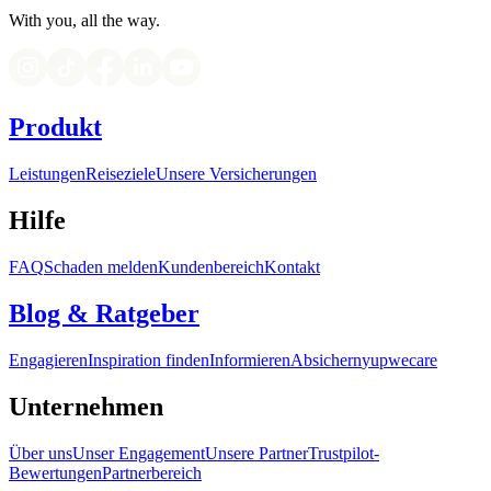
With you, all the way.
Produkt
Leistungen
Reiseziele
Unsere Versicherungen
Hilfe
FAQ
Schaden melden
Kundenbereich
Kontakt
Blog & Ratgeber
Engagieren
Inspiration finden
Informieren
Absichern
yupwecare
Unternehmen
Über uns
Unser Engagement
Unsere Partner
Trustpilot-
Bewertungen
Partnerbereich