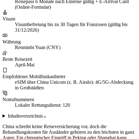
Reisepass 6 Monate nach Einreise gültig + E-Arrival Card
(Online-Formular)
Visum
Visumbefreiung bis zu 30 Tagen für Franzosen (gültig bis
31/12/2026)
Währung
Renminbi Yuan (CNY)
Beste Reisezeit
April-Mai
Empfohlener Mobilfunkanbieter
eSIM über China Unicom (z. B. Airalo): 4G/5G-Abdeckung
in Großstädten
Notrufnummern
Lokaler Rettungsdienst: 120
Inhaltsverzeichnis
⌄
China schreibt keine Reiseversicherung vor, doch die
Behandlungskosten für Ausländer gehören zu den höchsten in ganz
Asien: Ein chirurgischer Eingriff in Peking oder Shanghai kann