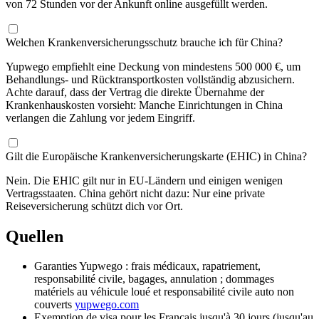
von 72 Stunden vor der Ankunft online ausgefüllt werden.
Welchen Krankenversicherungsschutz brauche ich für China?
Yupwego empfiehlt eine Deckung von mindestens 500 000 €, um
Behandlungs- und Rücktransportkosten vollständig abzusichern.
Achte darauf, dass der Vertrag die direkte Übernahme der
Krankenhauskosten vorsieht: Manche Einrichtungen in China
verlangen die Zahlung vor jedem Eingriff.
Gilt die Europäische Krankenversicherungskarte (EHIC) in China?
Nein. Die EHIC gilt nur in EU-Ländern und einigen wenigen
Vertragsstaaten. China gehört nicht dazu: Nur eine private
Reiseversicherung schützt dich vor Ort.
Quellen
Garanties Yupwego : frais médicaux, rapatriement,
responsabilité civile, bagages, annulation ; dommages
matériels au véhicule loué et responsabilité civile auto non
couverts
yupwego.com
Exemption de visa pour les Français jusqu'à 30 jours (jusqu'au