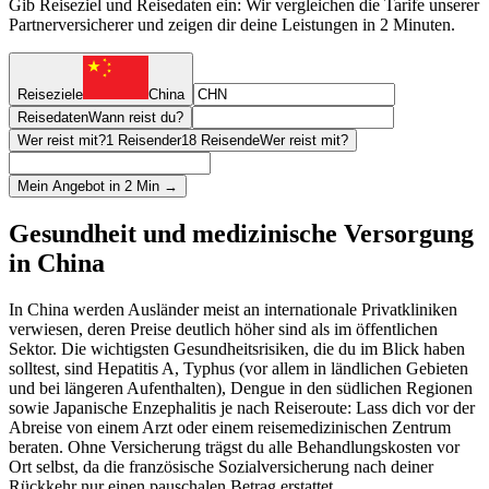
Gib Reiseziel und Reisedaten ein: Wir vergleichen die Tarife unserer
Partnerversicherer und zeigen dir deine Leistungen in 2 Minuten.
Reiseziele
China
Reisedaten
Wann reist du?
Wer reist mit?
1 Reisender
18 Reisende
Wer reist mit?
Mein Angebot in 2 Min →
Gesundheit und medizinische Versorgung
in China
In China werden Ausländer meist an internationale Privatkliniken
verwiesen, deren Preise deutlich höher sind als im öffentlichen
Sektor. Die wichtigsten Gesundheitsrisiken, die du im Blick haben
solltest, sind Hepatitis A, Typhus (vor allem in ländlichen Gebieten
und bei längeren Aufenthalten), Dengue in den südlichen Regionen
sowie Japanische Enzephalitis je nach Reiseroute: Lass dich vor der
Abreise von einem Arzt oder einem reisemedizinischen Zentrum
beraten. Ohne Versicherung trägst du alle Behandlungskosten vor
Ort selbst, da die französische Sozialversicherung nach deiner
Rückkehr nur einen pauschalen Betrag erstattet.