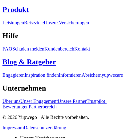
Produkt
Leistungen
Reiseziele
Unsere Versicherungen
Hilfe
FAQ
Schaden melden
Kundenbereich
Kontakt
Blog & Ratgeber
Engagieren
Inspiration finden
Informieren
Absichern
yupwecare
Unternehmen
Über uns
Unser Engagement
Unsere Partner
Trustpilot-
Bewertungen
Partnerbereich
© 2026 Yupwego - Alle Rechte vorbehalten.
Impressum
Datenschutzerklärung